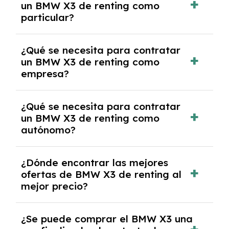
un BMW X3 de renting como
cancelación anticipada. Es importante revisar
particular?
las condiciones del contrato y hablar con un
experto que te asesore.
Se requiere DNI/NIE, justificante de ingresos
¿Qué se necesita para contratar
y, en algunos casos, una consulta de solvencia
un BMW X3 de renting como
crediticia y un pago inicial.
empresa?
Necesitarás el CIF de la empresa,
¿Qué se necesita para contratar
documentación financiera y, en algunos
un BMW X3 de renting como
casos, un informe de solvencia de la empresa
autónomo?
y un pago inicial.
Se necesita DNI/NIE, alta en el régimen de
¿Dónde encontrar las mejores
autónomos, justificante de ingresos y, en
ofertas de BMW X3 de renting al
algunos casos, un informe fiscal y un pago
mejor precio?
inicial.
En nuestra página web podrás encontrar las
¿Se puede comprar el BMW X3 una
mejores ofertas de vehículos de renting con