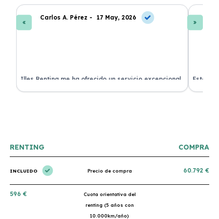
Carlos A. Pérez -
17 May, 2026
La
 de
Illes Renting me ha ofrecido un servicio excepcional.
Estoy mu
nes.
Su atención al cliente es muy buena y el coche llegó
nuevo y 
en perfectas condiciones. ¡Totalmente recomendable!
podría h
RENTING
COMPRA
60.792 €
INCLUIDO
Precio de compra
596 €
Cuota orientativa del
renting (5 años con
10.000km/año)