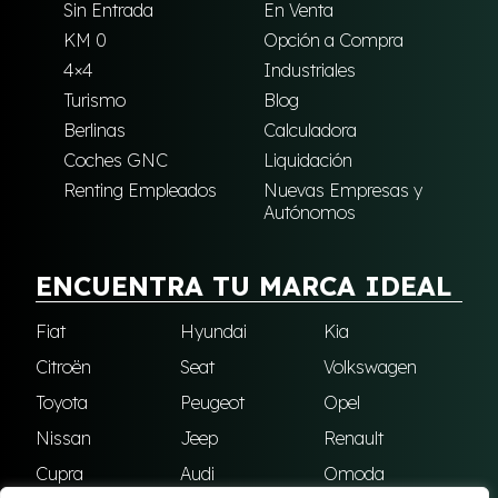
Sin Entrada
En Venta
KM 0
Opción a Compra
4×4
Industriales
Turismo
Blog
Berlinas
Calculadora
Coches GNC
Liquidación
Renting Empleados
Nuevas Empresas y
Autónomos
ENCUENTRA TU MARCA IDEAL
Fiat
Hyundai
Kia
Citroën
Seat
Volkswagen
Toyota
Peugeot
Opel
Nissan
Jeep
Renault
Cupra
Audi
Omoda