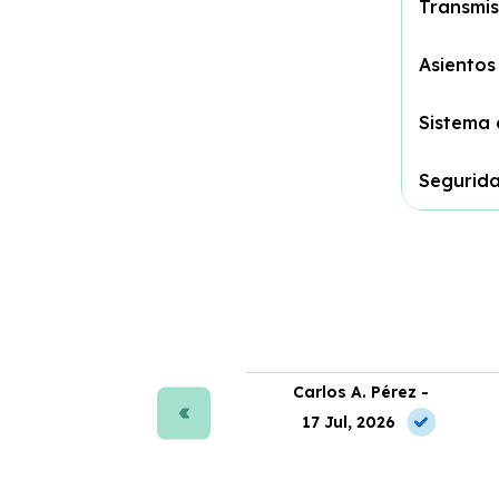
Transmis
Asientos
Sistema 
Segurid
ra J. Moreno -
Carlos A. Pérez -
 Jul, 2026
17 Jul, 2026