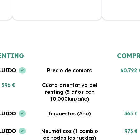
Estoy muy satisfecha con mi renting.
Gran servicio y
 al
El coche es nuevo y todo lo que
Me encanta pod
incluye es impresionante. No podría
coche sin pre
haber tomado una mejor decisión.
gastos. ¡Estoy 
ENTING
COMP
LUIDO
Precio de compra
60.792 
596 €
Cuota orientativa del
renting (5 años con
10.000km/año)
LUIDO
Impuestos (Año)
365 €
LUIDO
Neumáticos (1 cambio
973 €
de todas las ruedas)