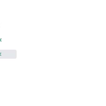
€
 €
€