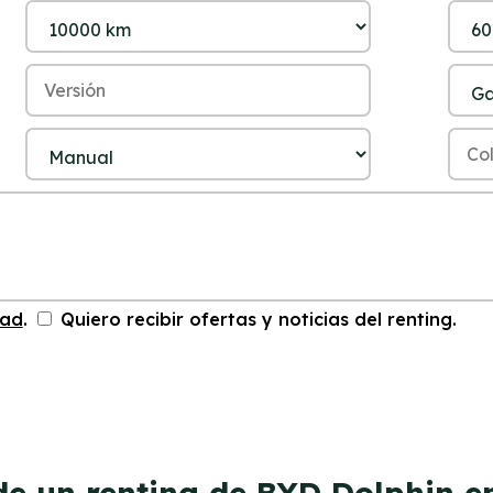
dad
.
Quiero recibir ofertas y noticias del renting.
de un renting de BYD Dolphin e