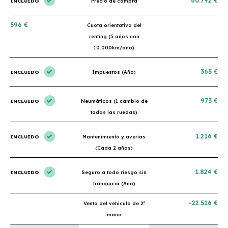
60.792 €
INCLUIDO
Precio de compra
596 €
Cuota orientativa del
renting (5 años con
10.000km/año)
365 €
INCLUIDO
Impuestos (Año)
973 €
INCLUIDO
Neumáticos (1 cambio de
todas las ruedas)
1.216 €
INCLUIDO
Mantenimiento y averías
(Cada 2 años)
1.824 €
INCLUIDO
Seguro a todo riesgo sin
franquicia (Año)
-22.516 €
Venta del vehículo de 2ª
mano