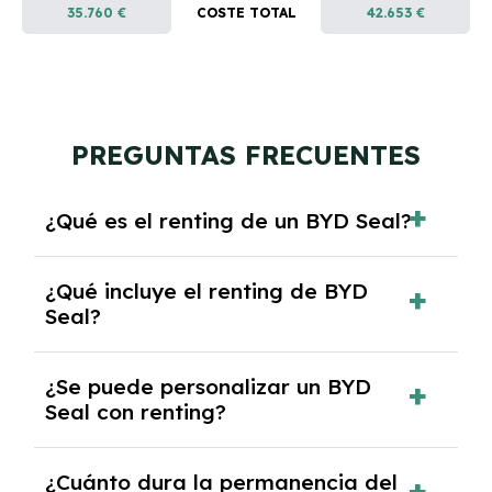
35.760 €
COSTE TOTAL
42.653 €
PREGUNTAS FRECUENTES
¿Qué es el renting de un BYD Seal?
El renting de un BYD Seal es un contrato de
¿Qué incluye el renting de BYD
alquiler a largo plazo en el que pagas una
Seal?
cuota mensual fija por el uso del coche
durante un periodo determinado,
El renting incluye el uso y disfrute del coche,
generalmente entre 2 y 5 años.
¿Se puede personalizar un BYD
seguro a todo riesgo, mantenimiento,
Seal con renting?
reparaciones, impuestos, asistencia en
carretera y gestión de la documentación.
Sí, puedes personalizar el coche con ciertas
¿Cuánto dura la permanencia del
opciones y equipamiento adicional, siempre y