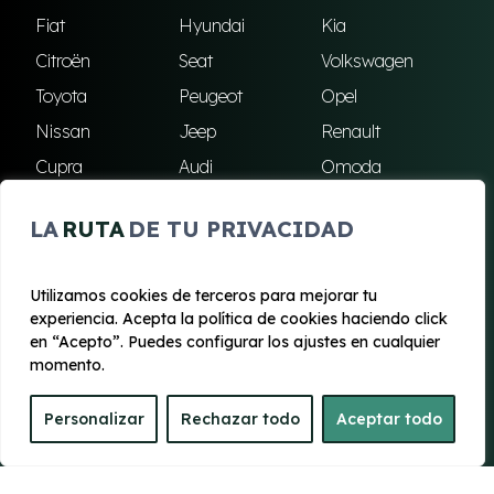
Fiat
Hyundai
Kia
Citroën
Seat
Volkswagen
Toyota
Peugeot
Opel
Nissan
Jeep
Renault
Cupra
Audi
Omoda
BMW
Dacia
Mazda
LA
RUTA
DE TU PRIVACIDAD
Skoda
Ford
Todas las marcas
Utilizamos cookies de terceros para mejorar tu
experiencia. Acepta la política de cookies haciendo click
© 2020 - 2026 Renting Mallorca
en “Acepto”. Puedes configurar los ajustes en cualquier
Aviso legal y Privacidad
|
Política de cookies
|
Términos
momento.
Personalizar
Rechazar todo
Aceptar todo