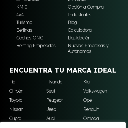
KM 0
Opción a Compra
4×4
Industriales
Turismo
Blog
Berlinas
Calculadora
Coches GNC
Liquidación
Renting Empleados
Nuevas Empresas y
Autónomos
ENCUENTRA TU MARCA IDEAL
Fiat
Hyundai
Kia
Citroën
Seat
Volkswagen
Toyota
Peugeot
Opel
Nissan
Jeep
Renault
Cupra
Audi
Omoda
BMW
Dacia
Mazda