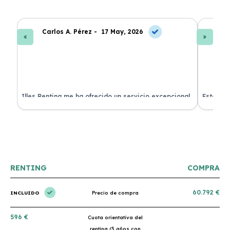
Carlos A. Pérez -
17 May, 2026
La
 de
Illes Renting me ha ofrecido un servicio excepcional.
Estoy mu
nes.
Su atención al cliente es muy buena y el coche llegó
nuevo y 
en perfectas condiciones. ¡Totalmente recomendable!
podría h
RENTING
COMPRA
60.792 €
INCLUIDO
Precio de compra
596 €
Cuota orientativa del
renting (5 años con