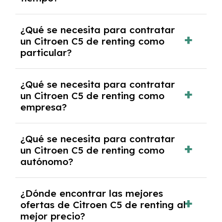
debido al resultado del estudio de viabilidad
económica.
Generalmente, puedes rescindir el contrato,
¿Qué se necesita para contratar
pero puede haber penalizaciones por
un Citroen C5 de renting como
cancelación anticipada. Es importante revisar
particular?
las condiciones del contrato y hablar con un
experto que te asesore.
Se requiere DNI/NIE, justificante de ingresos
¿Qué se necesita para contratar
y, en algunos casos, una consulta de solvencia
un Citroen C5 de renting como
crediticia y un pago inicial.
empresa?
Necesitarás el CIF de la empresa,
¿Qué se necesita para contratar
documentación financiera y, en algunos
un Citroen C5 de renting como
casos, un informe de solvencia de la empresa
autónomo?
y un pago inicial.
Se necesita DNI/NIE, alta en el régimen de
¿Dónde encontrar las mejores
autónomos, justificante de ingresos y, en
ofertas de Citroen C5 de renting al
algunos casos, un informe fiscal y un pago
mejor precio?
inicial.