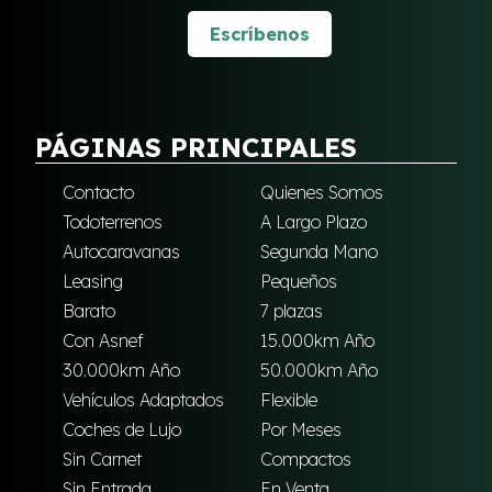
Escríbenos
PÁGINAS PRINCIPALES
Contacto
Quienes Somos
Todoterrenos
A Largo Plazo
Autocaravanas
Segunda Mano
Leasing
Pequeños
Barato
7 plazas
Con Asnef
15.000km Año
30.000km Año
50.000km Año
Vehículos Adaptados
Flexible
Coches de Lujo
Por Meses
Sin Carnet
Compactos
Sin Entrada
En Venta