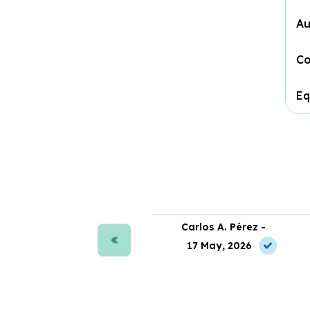
Au
Co
Eq
ra J. Moreno -
Carlos A. Pérez -
 Jun, 2026
17 May, 2026