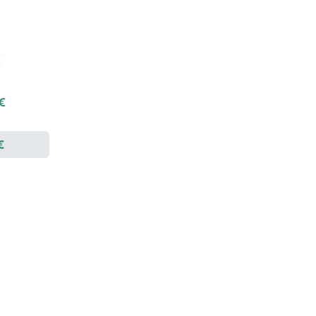
€
 €
€