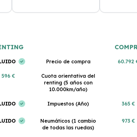
Estoy muy satisfecha con mi renting.
Gran servicio y
 al
El coche es nuevo y todo lo que
Me encanta pod
incluye es impresionante. No podría
coche sin pre
haber tomado una mejor decisión.
gastos. ¡Estoy 
ENTING
COMP
LUIDO
Precio de compra
60.792 
596 €
Cuota orientativa del
renting (5 años con
10.000km/año)
LUIDO
Impuestos (Año)
365 €
LUIDO
Neumáticos (1 cambio
973 €
de todas las ruedas)