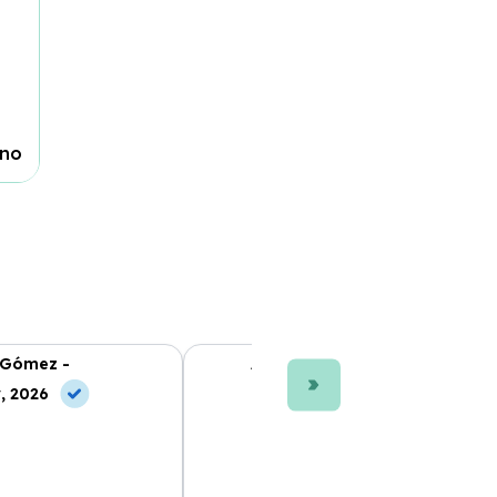
rno
 Gómez -
Ana L. Fernández -
, 2026
10 Jun, 2026