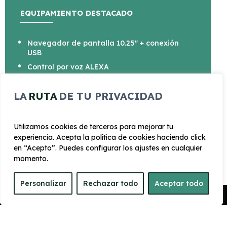
EQUIPAMIENTO DESTACADO
Navegador de pantalla 10.25" + conexión
USB
Control por voz ALEXA
7 plazas
LA
RUTA
DE TU PRIVACIDAD
Botón de ararnque
Sensor de aparcamiento
Aire acondicionado
Utilizamos cookies de terceros para mejorar tu
experiencia. Acepta la política de cookies haciendo click
*Tapicería a elegir por el cliente
en “Acepto”. Puedes configurar los ajustes en cualquier
momento.
Personalizar
Rechazar todo
Aceptar todo
Pedir Presupuesto
CARROCERÍA