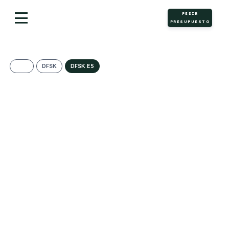
PEDIR
PRESUPUESTO
DFSK
DFSK E5
DFSK E5 Intelligent
605€/Mes
Desde:
+ IVA
Híbrido
Automático
217cv
0
enchufable
5
28g/Km
1,2l/100km