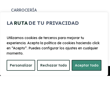
CARROCERÍA
LA
RUTA
DE TU PRIVACIDAD
Largo
Alto
4.615 mm
1.673 mm
Utilizamos cookies de terceros para mejorar tu
experiencia. Acepta la política de cookies haciendo click
Ancho
Maletero
en “Acepto”. Puedes configurar los ajustes en cualquier
2000 mm
536
momento.
PRESTACIONES
Personalizar
Rechazar todo
Aceptar todo
Pedir Presupuesto
Velocidad
Cilindrada
máxima
2.488 cc
200 km/h
Aceleración
Tracción
7 seg
Delantera