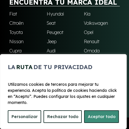
ENCUENTRA TU MARCA IDEAL
Fiat
Hyundai
Kia
Citroën
Seat
Volkswagen
Toyota
Peugeot
Opel
Nissan
Jeep
Renault
Cupra
Audi
Omoda
BMW
Dacia
Mazda
LA
RUTA
DE TU PRIVACIDAD
Skoda
Ford
Todas las marcas
Utilizamos cookies de terceros para mejorar tu
experiencia. Acepta la política de cookies haciendo click
© 2020 - 2026 Renting Mallorca
en “Acepto”. Puedes configurar los ajustes en cualquier
Aviso legal y Privacidad
|
Política de cookies
|
Términos
momento.
Personalizar
Rechazar todo
Aceptar todo
Pedir Presupuesto