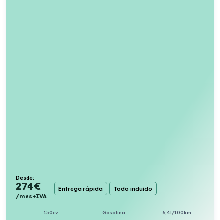
Desde:
274
€
Entrega rápida
Todo incluido
/mes+IVA
150cv
Gasolina
6,4l/100km