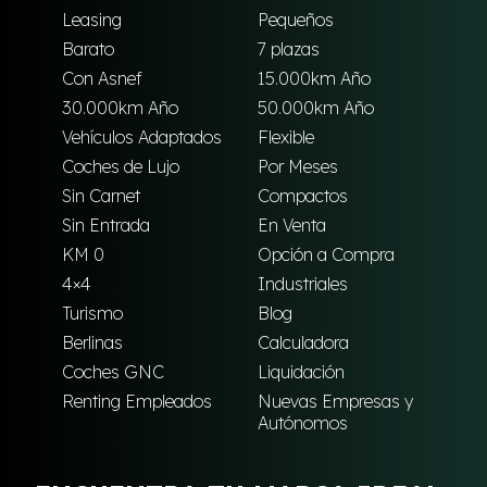
Leasing
Pequeños
Barato
7 plazas
Con Asnef
15.000km Año
30.000km Año
50.000km Año
Vehículos Adaptados
Flexible
Coches de Lujo
Por Meses
Sin Carnet
Compactos
Sin Entrada
En Venta
KM 0
Opción a Compra
4×4
Industriales
Turismo
Blog
Berlinas
Calculadora
Coches GNC
Liquidación
Renting Empleados
Nuevas Empresas y
Autónomos