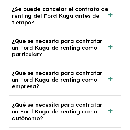
No, con el renting tienes la ventaja de que no
¿Se puede cancelar el contrato de
tendrás que pagar ningún tipo de entrada
renting del Ford Kuga antes de
salvo en casos que lo exija el proveedor
tiempo?
debido al resultado del estudio de viabilidad
económica.
Generalmente, puedes rescindir el contrato,
¿Qué se necesita para contratar
pero puede haber penalizaciones por
un Ford Kuga de renting como
cancelación anticipada. Es importante revisar
particular?
las condiciones del contrato y hablar con un
experto que te asesore.
Se requiere DNI/NIE, justificante de ingresos
¿Qué se necesita para contratar
y, en algunos casos, una consulta de solvencia
un Ford Kuga de renting como
crediticia y un pago inicial.
empresa?
Necesitarás el CIF de la empresa,
¿Qué se necesita para contratar
documentación financiera y, en algunos
un Ford Kuga de renting como
casos, un informe de solvencia de la empresa
autónomo?
y un pago inicial.