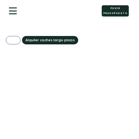
PEDIR
PRESUPUESTO
Alquiler coches largo plazo
Hyundai i20 1.0T
Black Line 90cv
MY26
296€/Mes
Desde:
+ IVA
Gasolina
Manual
90cv
C