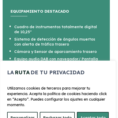
EQUIPAMIENTO DESTACADO
Cuadro de instrumentos totalmente digital
de 10,25"
Sistema de detección de ángulos muertos
con alerta de tráfico trasero
Cámara y Sensor de aparcamiento trasero
Equipo audio DAB con navegador/ Pantalla
táctil color 26cm(10.25'')/Bluelink/Android
Auto/CarPlay
LA
RUTA
DE TU PRIVACIDAD
Llantas de aleación de 40,6 cm (16'')
Utilizamos cookies de terceros para mejorar tu
experiencia. Acepta la política de cookies haciendo click
en “Acepto”. Puedes configurar los ajustes en cualquier
momento.
CARROCERÍA
Personalizar
Rechazar todo
Aceptar todo