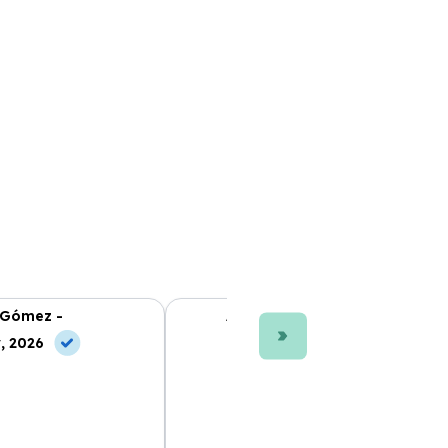
 Gómez -
Ana L. Fernández -
, 2026
10 May, 2026