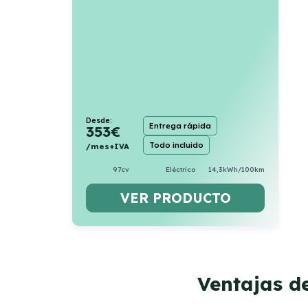
Desde:
Entrega rápida
353
€
Todo incluido
/mes+IVA
97cv
Eléctrico
14,3kWh/100km
VER PRODUCTO
Ventajas d