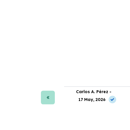
ra J. Moreno -
Carlos A. Pérez -
 May, 2026
17 May, 2026