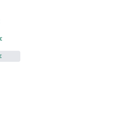
€
 €
€