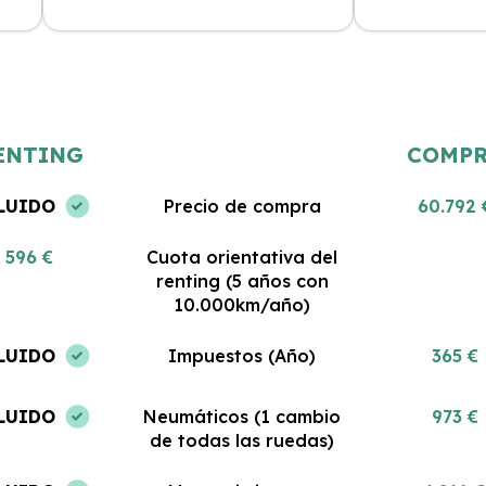
Estoy muy satisfecha con mi renting.
Gran servicio y
 al
El coche es nuevo y todo lo que
Me encanta pod
incluye es impresionante. No podría
coche sin pre
haber tomado una mejor decisión.
gastos. ¡Estoy 
ENTING
COMP
LUIDO
Precio de compra
60.792 
596 €
Cuota orientativa del
renting (5 años con
10.000km/año)
LUIDO
Impuestos (Año)
365 €
LUIDO
Neumáticos (1 cambio
973 €
de todas las ruedas)