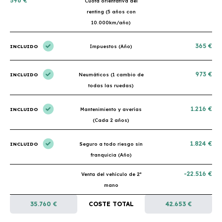
596 €
Cuota orientativa del
renting (5 años con
10.000km/año)
365 €
INCLUIDO
Impuestos (Año)
973 €
INCLUIDO
Neumáticos (1 cambio de
todas las ruedas)
1.216 €
INCLUIDO
Mantenimiento y averías
(Cada 2 años)
1.824 €
INCLUIDO
Seguro a todo riesgo sin
franquicia (Año)
-22.516 €
Venta del vehículo de 2ª
mano
35.760 €
COSTE TOTAL
42.653 €