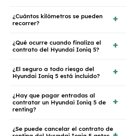
Puedes elegir la duración del contrato de
¿Cuántos kilómetros se pueden
renting, que normalmente varía entre 2 y 5
recorrer?
años.
El número de kilómetros está limitado por el
¿Qué ocurre cuando finaliza el
contrato y puede variar entre 10,000 y
contrato del Hyundai Ioniq 5?
30,000 km anuales. Si excedes ese límite,
puede haber un cargo adicional.
Al finalizar el contrato, puedes devolver el
¿El seguro a todo riesgo del
coche, renovarlo por uno nuevo o, en algunos
Hyundai Ioniq 5 está incluido?
casos, comprarlo a un precio previamente
acordado.
Con el renting podrás disfrutar de un Hyundai
¿Hay que pagar entradas al
Ioniq 5 con el seguro a todo riesgo sin
contratar un Hyundai Ioniq 5 de
franquicia incluido dentro de las cuotas
renting?
mensuales.
No, con el renting tienes la ventaja de que no
¿Se puede cancelar el contrato de
tendrás que pagar ningún tipo de entrada
renting del Hyundai Ioniq 5 antes