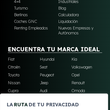
4×4
Industriales
Turismo
Blog
Berlinas
Calculadora
Coches GNC
Liquidación
Renting Empleados
Nuevas Empresas y
Autónomos
ENCUENTRA TU MARCA IDEAL
Fiat
Hyundai
Kia
Citroën
Seat
Volkswagen
Toyota
Peugeot
Opel
Nissan
Jeep
Renault
Cupra
Audi
Omoda
BMW
Dacia
Mazda
LA
RUTA
DE TU PRIVACIDAD
Skoda
Ford
Todas las marcas