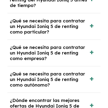
salvo en casos que lo exija el proveedor
de tiempo?
debido al resultado del estudio de viabilidad
económica.
Generalmente, puedes rescindir el contrato,
¿Qué se necesita para contratar
pero puede haber penalizaciones por
un Hyundai Ioniq 5 de renting
cancelación anticipada. Es importante revisar
como particular?
las condiciones del contrato y hablar con un
experto que te asesore.
Se requiere DNI/NIE, justificante de ingresos
¿Qué se necesita para contratar
y, en algunos casos, una consulta de solvencia
un Hyundai Ioniq 5 de renting
crediticia y un pago inicial.
como empresa?
Necesitarás el CIF de la empresa,
¿Qué se necesita para contratar
documentación financiera y, en algunos
un Hyundai Ioniq 5 de renting
casos, un informe de solvencia de la empresa
como autónomo?
y un pago inicial.
Se necesita DNI/NIE, alta en el régimen de
¿Dónde encontrar las mejores
autónomos, justificante de ingresos y, en
ofertas de Hyundai Ioniq 5 de
algunos casos, un informe fiscal y un pago