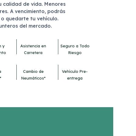
u calidad de vida. Menores
eres. A vencimiento, podrás
r o quedarte tu vehículo.
punteros del mercado.
n y
Asistencia en
Seguro a Todo
nto
Carretera
Riesgo
a
Cambio de
Vehículo Pre-
*
Neumáticos*
entrega