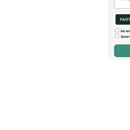
tintivo
Puertas
Emisiones
Consumo
ECO
5
148g/Km
5,8l/100km
PAR
He le
Quier