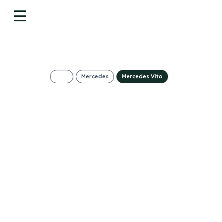
Mercedes
Mercedes Vito
Mercedes-Benz V
75kW Furgón Pro
559€/Mes
Desde:
+ IVA