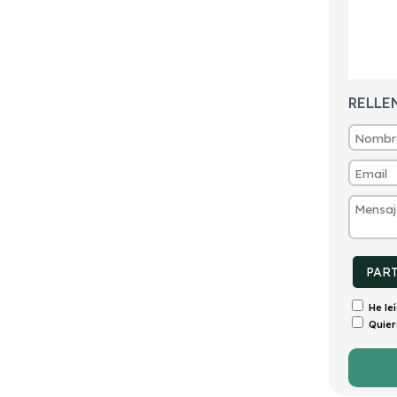
tintivo
Puertas
Emisiones
Consumo
C
4
175g/Km
6,7l/100km
RELLE
PAR
He le
Quier