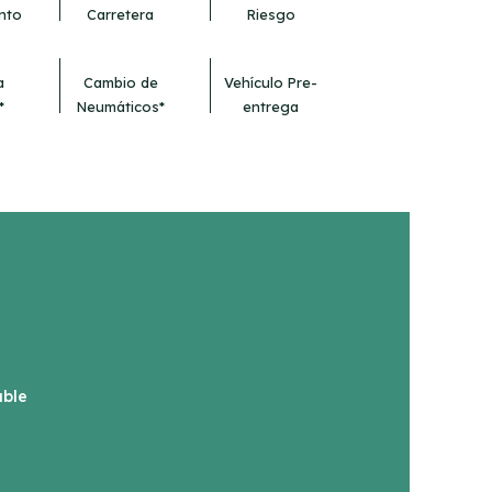
nto
Carretera
Riesgo
a
Cambio de
Vehículo Pre-
*
Neumáticos*
entrega
able