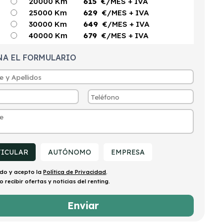
20000 Km
615
€/MES
+ IVA
25000 Km
629
€/MES
+ IVA
30000 Km
649
€/MES
+ IVA
40000 Km
679
€/MES
+ IVA
NA EL FORMULARIO
TICULAR
AUTÓNOMO
EMPRESA
ído y acepto la
Política de Privacidad
.
o recibir ofertas y noticias del renting.