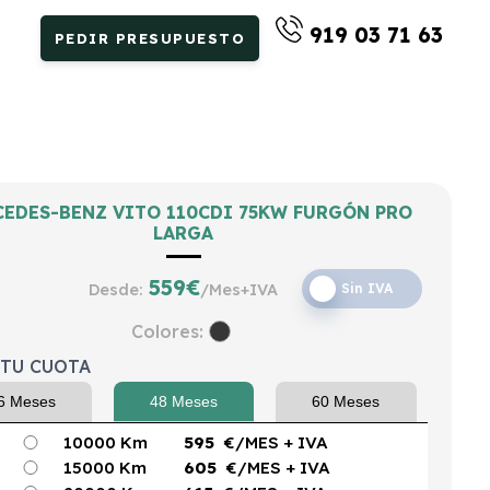
919 03 71 63
PEDIR PRESUPUESTO
EDES-BENZ VITO 110CDI 75KW FURGÓN PRO
LARGA
559
€
Desde:
/Mes+IVA
Sin IVA
Colores:
 TU CUOTA
6 Meses
48 Meses
60 Meses
10000 Km
595
€/MES
+ IVA
15000 Km
605
€/MES
+ IVA