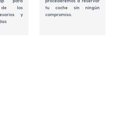
app para
procederemos a reservar
e de los
tu coche sin ningún
esarios y
compromiso.
udas