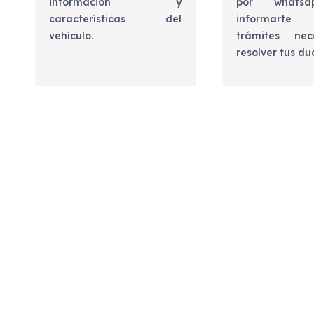
información y
por whats
características del
informart
vehículo.
trámites nec
resolver tus d