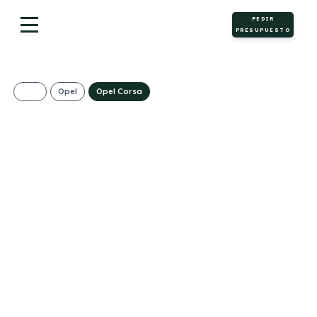
PEDIR
PRESUPUESTO
Opel
Opel Corsa
OPEL Corsa 1.2T
XHL 74kW (100CV)
GS
242€/Mes
Desde:
+ IVA
Gasolina
Manual
100cv
C