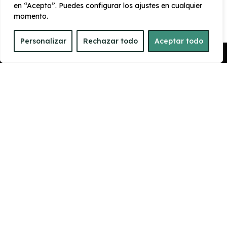
en “Acepto”. Puedes configurar los ajustes en cualquier
CARROCERÍA
momento.
Personalizar
Rechazar todo
Aceptar todo
Largo
Alto
4.060 mm
1.433 mm
Pedir Presupuesto
Ancho
Maletero
1765 mm
309
PRESTACIONES
Velocidad
Cilindrada
máxima
1.199 cc
194 km/h
Aceleración
Tracción
10 seg
Delantera