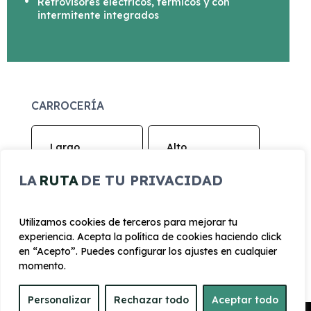
Retrovisores eléctricos, térmicos y con
intermitente integrados
CARROCERÍA
Largo
Alto
4.300 mm
1.550 mm
LA
RUTA
DE TU PRIVACIDAD
Ancho
Maletero
1770 mm
434
Utilizamos cookies de terceros para mejorar tu
experiencia. Acepta la política de cookies haciendo click
en “Acepto”. Puedes configurar los ajustes en cualquier
PRESTACIONES
momento.
Velocidad
Personalizar
Rechazar todo
Aceptar todo
Cilindrada