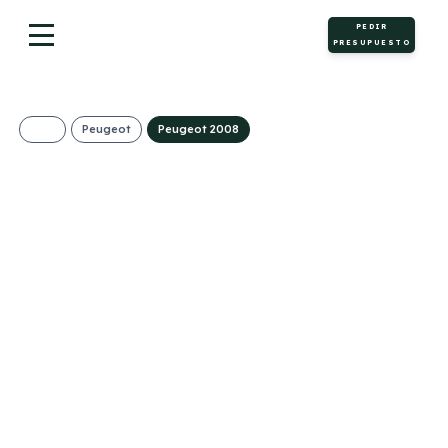
PEDIR
PRESUPUESTO
Peugeot
Peugeot 2008
PEUGEOT 2008
Allure Hybrid 145
eDCS6
249€/Mes
Desde:
+ IVA
Híbrido
Automático
145cv
ECO