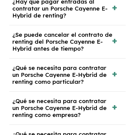
¿Hay que pagar entradas al
Cayenne E-Hybrid con el seguro a todo riesgo
contratar un Porsche Cayenne E-
sin franquicia incluido dentro de las cuotas
Hybrid de renting?
mensuales.
No, con el renting tienes la ventaja de que no
¿Se puede cancelar el contrato de
tendrás que pagar ningún tipo de entrada
renting del Porsche Cayenne E-
salvo en casos que lo exija el proveedor
Hybrid antes de tiempo?
debido al resultado del estudio de viabilidad
económica.
Generalmente, puedes rescindir el contrato,
¿Qué se necesita para contratar
pero puede haber penalizaciones por
un Porsche Cayenne E-Hybrid de
cancelación anticipada. Es importante revisar
renting como particular?
las condiciones del contrato y hablar con un
experto que te asesore.
Se requiere DNI/NIE, justificante de ingresos
¿Qué se necesita para contratar
y, en algunos casos, una consulta de solvencia
un Porsche Cayenne E-Hybrid de
crediticia y un pago inicial.
renting como empresa?
Necesitarás el CIF de la empresa,
¿Qué se necesita para contratar