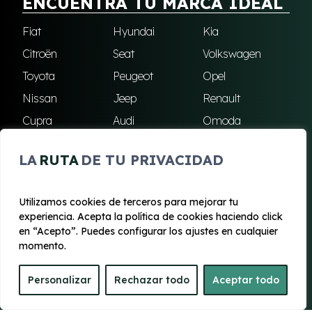
ENCUENTRA TU MARCA IDEAL
Fiat
Hyundai
Kia
Citroën
Seat
Volkswagen
Toyota
Peugeot
Opel
Nissan
Jeep
Renault
Cupra
Audi
Omoda
BMW
Dacia
Mazda
LA
RUTA
DE TU PRIVACIDAD
Skoda
Ford
Todas las marcas
Utilizamos cookies de terceros para mejorar tu
experiencia. Acepta la política de cookies haciendo click
© 2020 - 2026 Renting Mallorca
en “Acepto”. Puedes configurar los ajustes en cualquier
Aviso legal y Privacidad
|
Política de cookies
|
Términos
momento.
Personalizar
Rechazar todo
Aceptar todo