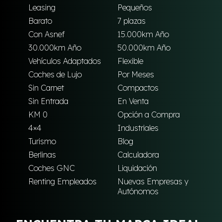
Leasing
Pequeños
Barato
7 plazas
Con Asnef
15.000km Año
30.000km Año
50.000km Año
Vehículos Adaptados
Flexible
Coches de Lujo
Por Meses
Sin Carnet
Compactos
Sin Entrada
En Venta
KM 0
Opción a Compra
4×4
Industriales
Turismo
Blog
Berlinas
Calculadora
Coches GNC
Liquidación
Renting Empleados
Nuevas Empresas y
Autónomos