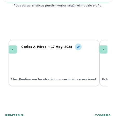
Las características pueden variar según el modelo y año.
Carlos A. Pérez -
17 May, 2026
La
 de
Illes Renting me ha ofrecido un servicio excepcional.
Estoy mu
nes.
Su atención al cliente es muy buena y el coche llegó
nuevo y 
en perfectas condiciones. ¡Totalmente recomendable!
podría h
RENTING
COMPRA