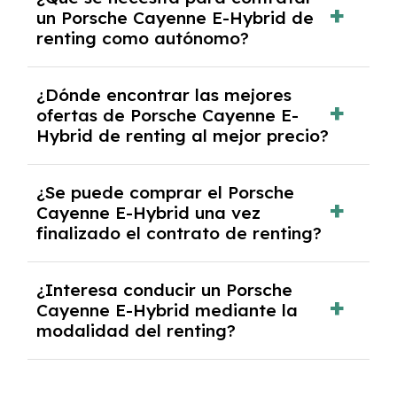
documentación financiera y, en algunos
un Porsche Cayenne E-Hybrid de
casos, un informe de solvencia de la empresa
renting como autónomo?
y un pago inicial.
Se necesita DNI/NIE, alta en el régimen de
¿Dónde encontrar las mejores
autónomos, justificante de ingresos y, en
ofertas de Porsche Cayenne E-
algunos casos, un informe fiscal y un pago
Hybrid de renting al mejor precio?
inicial.
En nuestra página web podrás encontrar las
¿Se puede comprar el Porsche
mejores ofertas de vehículos de renting con
Cayenne E-Hybrid una vez
todos los gastos incluidos y sin pagar
finalizado el contrato de renting?
entradas.
Sí, en algunos casos, al final del contrato de
¿Interesa conducir un Porsche
renting se puede adquirir el coche. En este
Cayenne E-Hybrid mediante la
caso tendrán que analizar los años, la
modalidad del renting?
cantidad de kilómetros recorridos y el coste
del mercado actual.
El renting puede ser ventajoso si prefieres una
cuota fija mensual, sin preocuparte de