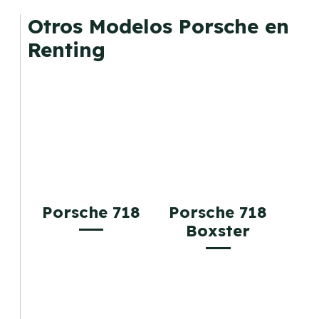
mantenimiento, seguro o depreciación, y si te
Otros Modelos Porsche en
gusta cambiar de coche cada pocos años.
Renting
Porsche 718
Porsche 718
Boxster