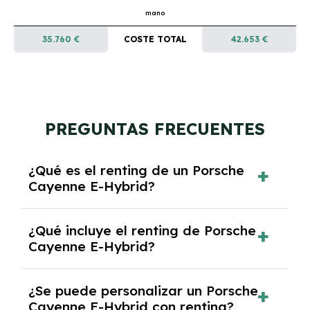
mano
35.760 €
COSTE TOTAL
42.653 €
PREGUNTAS FRECUENTES
¿Qué es el renting de un Porsche
Cayenne E-Hybrid?
El renting de un Porsche Cayenne E-Hybrid es
¿Qué incluye el renting de Porsche
un contrato de alquiler a largo plazo en el que
Cayenne E-Hybrid?
pagas una cuota mensual fija por el uso del
coche durante un periodo determinado,
El renting incluye el uso y disfrute del coche,
generalmente entre 2 y 5 años.
¿Se puede personalizar un Porsche
seguro a todo riesgo, mantenimiento,
Cayenne E-Hybrid con renting?