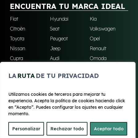
ENCUENTRA TU MARCA IDEAL
Fiat
Hyundai
Kia
Citroën
Seat
Volkswagen
Toyota
Peugeot
Opel
Nissan
Jeep
Renault
Cupra
Audi
Omoda
BMW
Dacia
Mazda
LA
RUTA
DE TU PRIVACIDAD
Skoda
Ford
Todas las marcas
Utilizamos cookies de terceros para mejorar tu
experiencia. Acepta la política de cookies haciendo click
© 2020 - 2026 Renting Mallorca
en “Acepto”. Puedes configurar los ajustes en cualquier
Aviso legal y Privacidad
|
Política de cookies
|
Términos
momento.
Personalizar
Rechazar todo
Aceptar todo