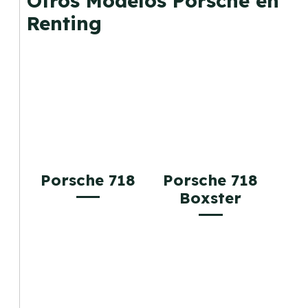
Otros Modelos Porsche en
gusta cambiar de coche cada pocos años.
Renting
Porsche 718
Porsche 718
Boxster