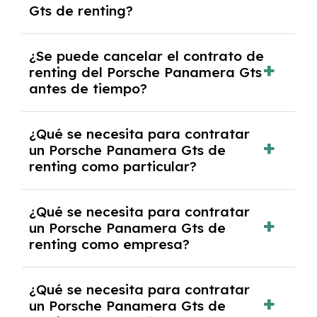
Gts de renting?
mensuales.
No, con el renting tienes la ventaja de que no
¿Se puede cancelar el contrato de
tendrás que pagar ningún tipo de entrada
renting del Porsche Panamera Gts
salvo en casos que lo exija el proveedor
antes de tiempo?
debido al resultado del estudio de viabilidad
económica.
Generalmente, puedes rescindir el contrato,
¿Qué se necesita para contratar
pero puede haber penalizaciones por
un Porsche Panamera Gts de
cancelación anticipada. Es importante revisar
renting como particular?
las condiciones del contrato y hablar con un
experto que te asesore.
Se requiere DNI/NIE, justificante de ingresos
¿Qué se necesita para contratar
y, en algunos casos, una consulta de solvencia
un Porsche Panamera Gts de
crediticia y un pago inicial.
renting como empresa?
Necesitarás el CIF de la empresa,
¿Qué se necesita para contratar
documentación financiera y, en algunos
un Porsche Panamera Gts de
casos, un informe de solvencia de la empresa