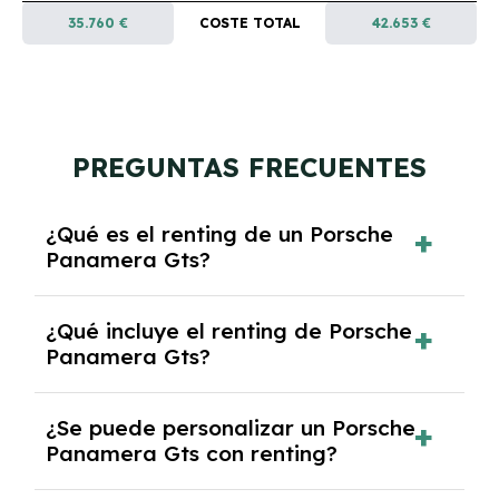
35.760 €
COSTE TOTAL
42.653 €
PREGUNTAS FRECUENTES
¿Qué es el renting de un Porsche
Panamera Gts?
El renting de un Porsche Panamera Gts es un
¿Qué incluye el renting de Porsche
contrato de alquiler a largo plazo en el que
Panamera Gts?
pagas una cuota mensual fija por el uso del
coche durante un periodo determinado,
El renting incluye el uso y disfrute del coche,
generalmente entre 2 y 5 años.
¿Se puede personalizar un Porsche
seguro a todo riesgo, mantenimiento,
Panamera Gts con renting?
reparaciones, impuestos, asistencia en
carretera y gestión de la documentación.