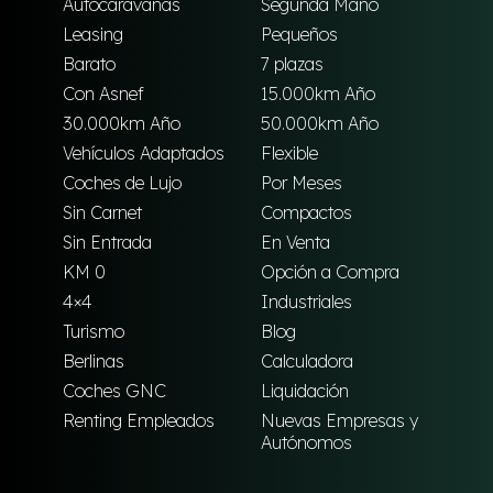
Autocaravanas
Segunda Mano
Leasing
Pequeños
Barato
7 plazas
Con Asnef
15.000km Año
30.000km Año
50.000km Año
Vehículos Adaptados
Flexible
Coches de Lujo
Por Meses
Sin Carnet
Compactos
Sin Entrada
En Venta
KM 0
Opción a Compra
4×4
Industriales
Turismo
Blog
Berlinas
Calculadora
Coches GNC
Liquidación
Renting Empleados
Nuevas Empresas y
Autónomos