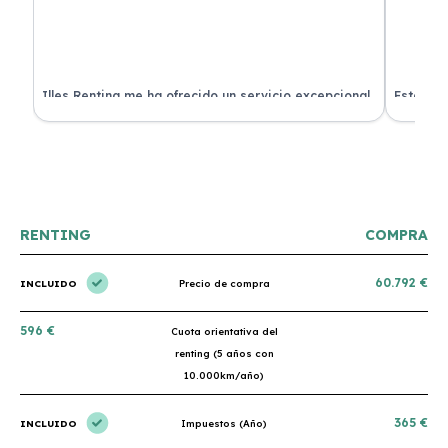
 de
Illes Renting me ha ofrecido un servicio excepcional.
Estoy mu
nes.
Su atención al cliente es muy buena y el coche llegó
nuevo y 
en perfectas condiciones. ¡Totalmente recomendable!
podría h
RENTING
COMPRA
60.792 €
INCLUIDO
Precio de compra
596 €
Cuota orientativa del
renting (5 años con
10.000km/año)
365 €
INCLUIDO
Impuestos (Año)