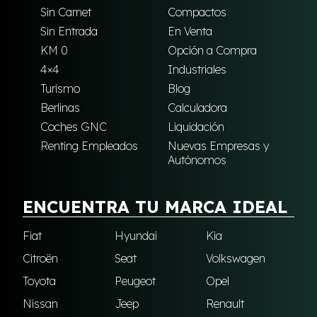
Sin Carnet
Compactos
Sin Entrada
En Venta
KM 0
Opción a Compra
4×4
Industriales
Turismo
Blog
Berlinas
Calculadora
Coches GNC
Liquidación
Renting Empleados
Nuevas Empresas y
Autónomos
ENCUENTRA TU MARCA IDEAL
Fiat
Hyundai
Kia
Citroën
Seat
Volkswagen
Toyota
Peugeot
Opel
Nissan
Jeep
Renault