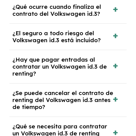
El número de kilómetros está limitado por el
¿Qué ocurre cuando finaliza el
contrato y puede variar entre 10,000 y
contrato del Volkswagen id.3?
30,000 km anuales. Si excedes ese límite,
puede haber un cargo adicional.
Al finalizar el contrato, puedes devolver el
¿El seguro a todo riesgo del
coche, renovarlo por uno nuevo o, en algunos
Volkswagen id.3 está incluido?
casos, comprarlo a un precio previamente
acordado.
Con el renting podrás disfrutar de un
¿Hay que pagar entradas al
Volkswagen id.3 con el seguro a todo riesgo
contratar un Volkswagen id.3 de
sin franquicia incluido dentro de las cuotas
renting?
mensuales.
No, con el renting tienes la ventaja de que no
¿Se puede cancelar el contrato de
tendrás que pagar ningún tipo de entrada
renting del Volkswagen id.3 antes
salvo en casos que lo exija el proveedor
de tiempo?
debido al resultado del estudio de viabilidad
económica.
Generalmente, puedes rescindir el contrato,
¿Qué se necesita para contratar
pero puede haber penalizaciones por
un Volkswagen id.3 de renting
cancelación anticipada. Es importante revisar