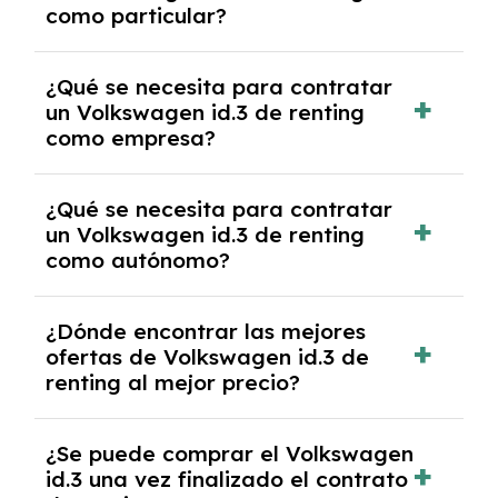
como particular?
las condiciones del contrato y hablar con un
experto que te asesore.
Se requiere DNI/NIE, justificante de ingresos
¿Qué se necesita para contratar
y, en algunos casos, una consulta de solvencia
un Volkswagen id.3 de renting
crediticia y un pago inicial.
como empresa?
Necesitarás el CIF de la empresa,
¿Qué se necesita para contratar
documentación financiera y, en algunos
un Volkswagen id.3 de renting
casos, un informe de solvencia de la empresa
como autónomo?
y un pago inicial.
Se necesita DNI/NIE, alta en el régimen de
¿Dónde encontrar las mejores
autónomos, justificante de ingresos y, en
ofertas de Volkswagen id.3 de
algunos casos, un informe fiscal y un pago
renting al mejor precio?
inicial.
En nuestra página web podrás encontrar las
¿Se puede comprar el Volkswagen
mejores ofertas de vehículos de renting con
id.3 una vez finalizado el contrato
todos los gastos incluidos y sin pagar