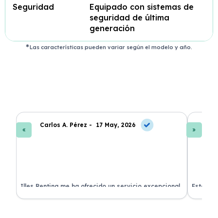
Seguridad
Equipado con sistemas de
seguridad de última
generación
Las características pueden variar según el modelo y año.
Carlos A. Pérez -
17 May, 2026
La
 de
Illes Renting me ha ofrecido un servicio excepcional.
Estoy mu
nes.
Su atención al cliente es muy buena y el coche llegó
nuevo y 
en perfectas condiciones. ¡Totalmente recomendable!
podría h