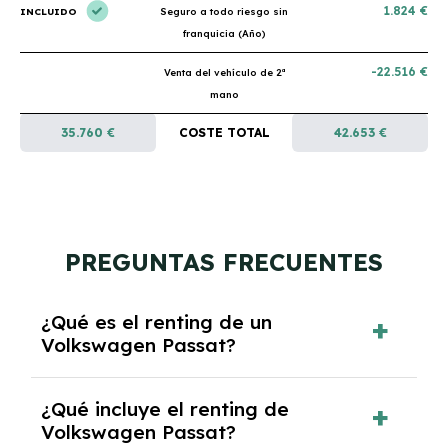
1.824 €
INCLUIDO
Seguro a todo riesgo sin
franquicia (Año)
-22.516 €
Venta del vehículo de 2ª
mano
35.760 €
COSTE TOTAL
42.653 €
PREGUNTAS FRECUENTES
¿Qué es el renting de un
Volkswagen Passat?
El renting de un Volkswagen Passat es un
¿Qué incluye el renting de
contrato de alquiler a largo plazo en el que
Volkswagen Passat?
pagas una cuota mensual fija por el uso del