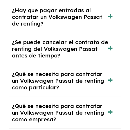
acordado.
Con el renting podrás disfrutar de un
¿Hay que pagar entradas al
Volkswagen Passat con el seguro a todo
contratar un Volkswagen Passat
riesgo sin franquicia incluido dentro de las
de renting?
cuotas mensuales.
No, con el renting tienes la ventaja de que no
¿Se puede cancelar el contrato de
tendrás que pagar ningún tipo de entrada
renting del Volkswagen Passat
salvo en casos que lo exija el proveedor
antes de tiempo?
debido al resultado del estudio de viabilidad
económica.
Generalmente, puedes rescindir el contrato,
¿Qué se necesita para contratar
pero puede haber penalizaciones por
un Volkswagen Passat de renting
cancelación anticipada. Es importante revisar
como particular?
las condiciones del contrato y hablar con un
experto que te asesore.
Se requiere DNI/NIE, justificante de ingresos
¿Qué se necesita para contratar
y, en algunos casos, una consulta de solvencia
un Volkswagen Passat de renting
crediticia y un pago inicial.
como empresa?