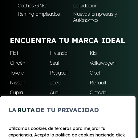
Coches GNC
Liquidación
Renting Empleados
Nuevas Empresas y
Autónomos
ENCUENTRA TU MARCA IDEAL
Fiat
Hyundai
Kia
Citroën
Seat
Volkswagen
Toyota
Peugeot
Opel
Nissan
Jeep
Renault
Cupra
Audi
Omoda
BMW
Dacia
Mazda
LA
RUTA
DE TU PRIVACIDAD
Skoda
Ford
Todas las marcas
Utilizamos cookies de terceros para mejorar tu
experiencia. Acepta la política de cookies haciendo click