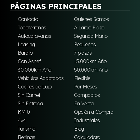
PÁGINAS PRINCIPALES
Contacto
Quienes Somos
Todoterrenos
A Largo Plazo
Autocaravanas
Segunda Mano
Leasing
Pequeños
Barato
7 plazas
Con Asnef
15.000km Año
30.000km Año
50.000km Año
Vehículos Adaptados
Flexible
Coches de Lujo
Por Meses
Sin Carnet
Compactos
Sin Entrada
En Venta
KM 0
Opción a Compra
4×4
Industriales
Turismo
Blog
Berlinas
Calculadora