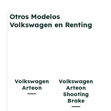
El renting puede ser ventajoso si prefieres una
cuota fija mensual, sin preocuparte de
mantenimiento, seguro o depreciación, y si te
Otros Modelos
gusta cambiar de coche cada pocos años.
Volkswagen en Renting
Volkswagen
Volkswagen
Arteon
Arteon
Shooting
Brake