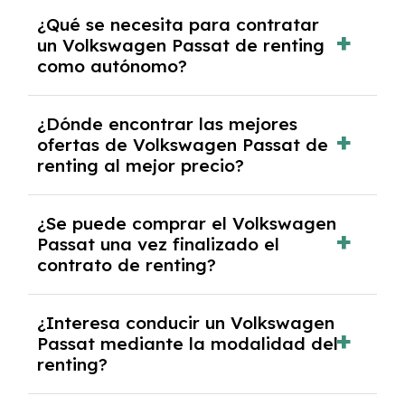
Necesitarás el CIF de la empresa,
¿Qué se necesita para contratar
documentación financiera y, en algunos
un Volkswagen Passat de renting
casos, un informe de solvencia de la empresa
como autónomo?
y un pago inicial.
Se necesita DNI/NIE, alta en el régimen de
¿Dónde encontrar las mejores
autónomos, justificante de ingresos y, en
ofertas de Volkswagen Passat de
algunos casos, un informe fiscal y un pago
renting al mejor precio?
inicial.
En nuestra página web podrás encontrar las
¿Se puede comprar el Volkswagen
mejores ofertas de vehículos de renting con
Passat una vez finalizado el
todos los gastos incluidos y sin pagar
contrato de renting?
entradas.
Sí, en algunos casos, al final del contrato de
¿Interesa conducir un Volkswagen
renting se puede adquirir el coche. En este
Passat mediante la modalidad del
caso tendrán que analizar los años, la
renting?
cantidad de kilómetros recorridos y el coste
del mercado actual.