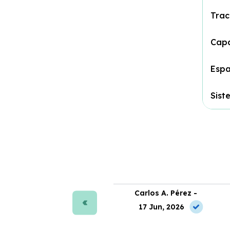
Trac
Cap
Espa
Sist
ra J. Moreno -
Carlos A. Pérez -
 May, 2026
17 Jun, 2026