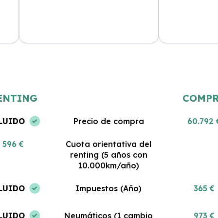
Estoy muy satisfecha con mi renting.
Gran servicio y
 al
El coche es nuevo y todo lo que
Me encanta pod
incluye es impresionante. No podría
coche sin pre
haber tomado una mejor decisión.
gastos. ¡Estoy 
ENTING
COMP
LUIDO
Precio de compra
60.792 
596 €
Cuota orientativa del
renting (5 años con
10.000km/año)
LUIDO
Impuestos (Año)
365 €
LUIDO
Neumáticos (1 cambio
973 €