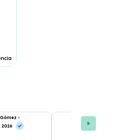
encia
 Gómez -
Ana L. Fernández -
, 2026
10 May, 2026