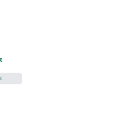
€
 €
€