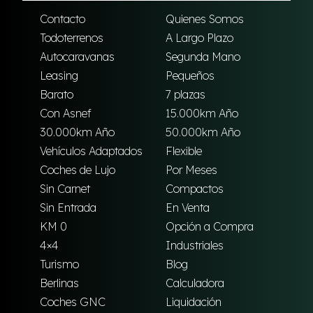
Contacto
Quienes Somos
Todoterrenos
A Largo Plazo
Autocaravanas
Segunda Mano
Leasing
Pequeños
Barato
7 plazas
Con Asnef
15.000km Año
30.000km Año
50.000km Año
Vehículos Adaptados
Flexible
Coches de Lujo
Por Meses
Sin Carnet
Compactos
Sin Entrada
En Venta
KM 0
Opción a Compra
4×4
Industriales
Turismo
Blog
Berlinas
Calculadora
Coches GNC
Liquidación