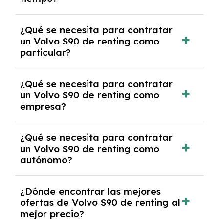
debido al resultado del estudio de viabilidad
económica.
Generalmente, puedes rescindir el contrato,
¿Qué se necesita para contratar
pero puede haber penalizaciones por
un Volvo S90 de renting como
cancelación anticipada. Es importante revisar
particular?
las condiciones del contrato y hablar con un
experto que te asesore.
Se requiere DNI/NIE, justificante de ingresos
¿Qué se necesita para contratar
y, en algunos casos, una consulta de solvencia
un Volvo S90 de renting como
crediticia y un pago inicial.
empresa?
Necesitarás el CIF de la empresa,
¿Qué se necesita para contratar
documentación financiera y, en algunos
un Volvo S90 de renting como
casos, un informe de solvencia de la empresa
autónomo?
y un pago inicial.
Se necesita DNI/NIE, alta en el régimen de
¿Dónde encontrar las mejores
autónomos, justificante de ingresos y, en
ofertas de Volvo S90 de renting al
algunos casos, un informe fiscal y un pago
mejor precio?
inicial.