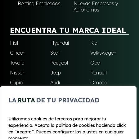
Renting Empleados
Nuevas Empresas y
Autónomos
ENCUENTRA TU MARCA IDEAL
Fiat
Hyundai
Kia
Citroën
Seat
Volkswagen
Toyota
Peugeot
Opel
Nissan
Jeep
Renault
Cupra
Audi
Omoda
BMW
Dacia
Mazda
LA
RUTA
DE TU PRIVACIDAD
Skoda
Ford
Todas las marcas
Utilizamos cookies de terceros para mejorar tu
experiencia. Acepta la política de cookies haciendo click
© 2020 - 2026 Renting Mallorca
en “Acepto”. Puedes configurar los ajustes en cualquier
Aviso legal y Privacidad
|
Política de cookies
|
Términos
momento.