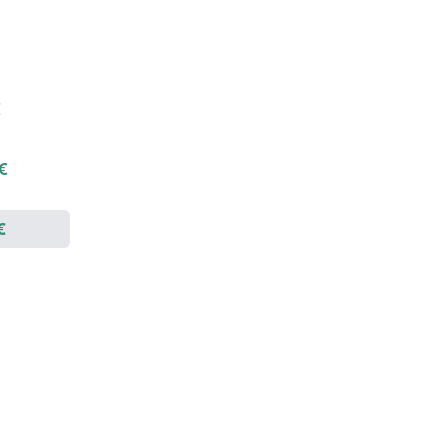
€
 €
€