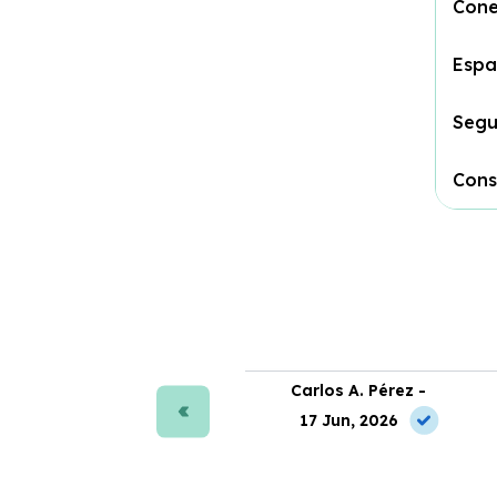
Cone
Espa
Segu
Con
ra J. Moreno -
Carlos A. Pérez -
 Jun, 2026
17 Jun, 2026