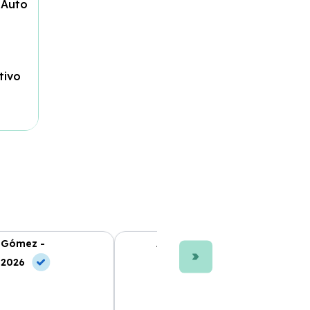
 Auto
tivo
 Gómez -
Ana L. Fernández -
 2026
10 Jun, 2026