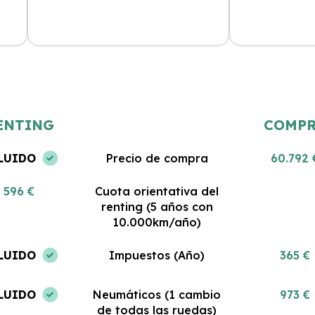
Estoy muy satisfecha con mi renting.
Gran servicio y
 al
El coche es nuevo y todo lo que
Me encanta pod
incluye es impresionante. No podría
coche sin pre
haber tomado una mejor decisión.
gastos. ¡Estoy 
ENTING
COMP
LUIDO
Precio de compra
60.792 
596 €
Cuota orientativa del
renting (5 años con
10.000km/año)
LUIDO
Impuestos (Año)
365 €
LUIDO
Neumáticos (1 cambio
973 €
de todas las ruedas)