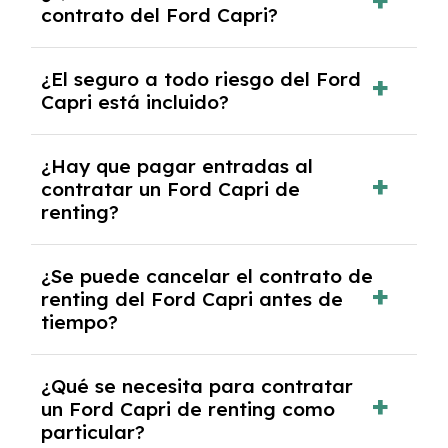
contrato del Ford Capri?
30,000 km anuales. Si excedes ese límite,
puede haber un cargo adicional.
Al finalizar el contrato, puedes devolver el
¿El seguro a todo riesgo del Ford
coche, renovarlo por uno nuevo o, en algunos
Capri está incluido?
casos, comprarlo a un precio previamente
acordado.
Con el renting podrás disfrutar de un Ford
¿Hay que pagar entradas al
Capri con el seguro a todo riesgo sin
contratar un Ford Capri de
franquicia incluido dentro de las cuotas
renting?
mensuales.
No, con el renting tienes la ventaja de que no
¿Se puede cancelar el contrato de
tendrás que pagar ningún tipo de entrada
renting del Ford Capri antes de
salvo en casos que lo exija el proveedor
tiempo?
debido al resultado del estudio de viabilidad
económica.
Generalmente, puedes rescindir el contrato,
¿Qué se necesita para contratar
pero puede haber penalizaciones por
un Ford Capri de renting como
cancelación anticipada. Es importante revisar
particular?
las condiciones del contrato y hablar con un