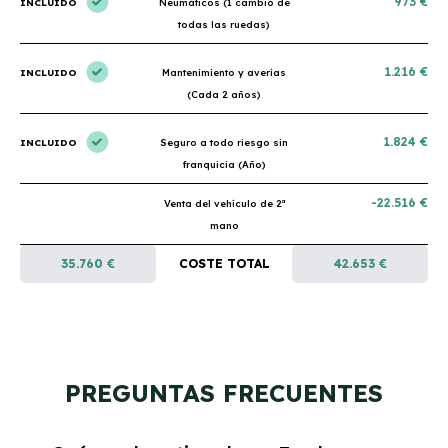
973 €
INCLUIDO
Neumáticos (1 cambio de
todas las ruedas)
1.216 €
INCLUIDO
Mantenimiento y averías
(Cada 2 años)
1.824 €
INCLUIDO
Seguro a todo riesgo sin
franquicia (Año)
-22.516 €
Venta del vehículo de 2ª
mano
35.760 €
COSTE TOTAL
42.653 €
PREGUNTAS FRECUENTES