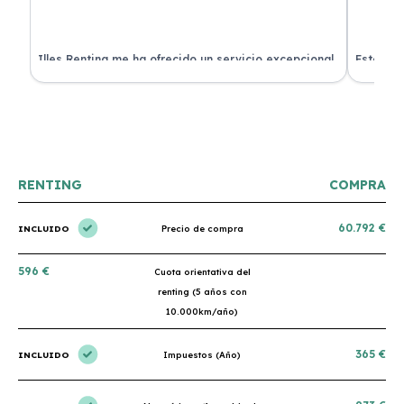
 de
Illes Renting me ha ofrecido un servicio excepcional.
Estoy mu
nes.
Su atención al cliente es muy buena y el coche llegó
nuevo y 
en perfectas condiciones. ¡Totalmente recomendable!
podría h
RENTING
COMPRA
60.792 €
INCLUIDO
Precio de compra
596 €
Cuota orientativa del
renting (5 años con
10.000km/año)
365 €
INCLUIDO
Impuestos (Año)