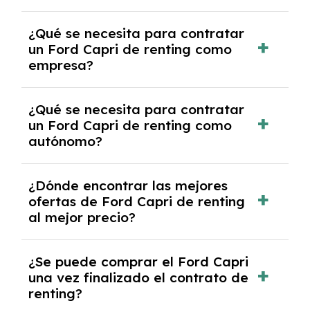
experto que te asesore.
Se requiere DNI/NIE, justificante de ingresos
¿Qué se necesita para contratar
y, en algunos casos, una consulta de solvencia
un Ford Capri de renting como
crediticia y un pago inicial.
empresa?
Necesitarás el CIF de la empresa,
¿Qué se necesita para contratar
documentación financiera y, en algunos
un Ford Capri de renting como
casos, un informe de solvencia de la empresa
autónomo?
y un pago inicial.
Se necesita DNI/NIE, alta en el régimen de
¿Dónde encontrar las mejores
autónomos, justificante de ingresos y, en
ofertas de Ford Capri de renting
algunos casos, un informe fiscal y un pago
al mejor precio?
inicial.
En nuestra página web podrás encontrar las
¿Se puede comprar el Ford Capri
mejores ofertas de vehículos de renting con
una vez finalizado el contrato de
todos los gastos incluidos y sin pagar
renting?
entradas.