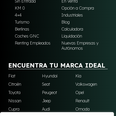
Sin Entrada
En Venta
KM 0
Opción a Compra
4×4
Industriales
Turismo
Blog
Berlinas
Calculadora
Coches GNC
Liquidación
Renting Empleados
Nuevas Empresas y
Autónomos
ENCUENTRA TU MARCA IDEAL
Fiat
Hyundai
Kia
Citroën
Seat
Volkswagen
Toyota
Peugeot
Opel
Nissan
Jeep
Renault
Cupra
Audi
Omoda