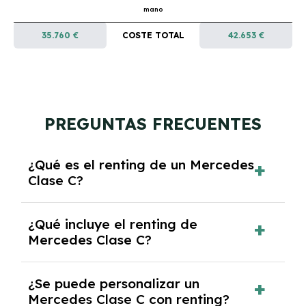
mano
35.760 €
COSTE TOTAL
42.653 €
PREGUNTAS FRECUENTES
¿Qué es el renting de un Mercedes
Clase C?
El renting de un Mercedes Clase C es un
¿Qué incluye el renting de
contrato de alquiler a largo plazo en el que
Mercedes Clase C?
pagas una cuota mensual fija por el uso del
coche durante un periodo determinado,
El renting incluye el uso y disfrute del coche,
generalmente entre 2 y 5 años.
¿Se puede personalizar un
seguro a todo riesgo, mantenimiento,
Mercedes Clase C con renting?
reparaciones, impuestos, asistencia en