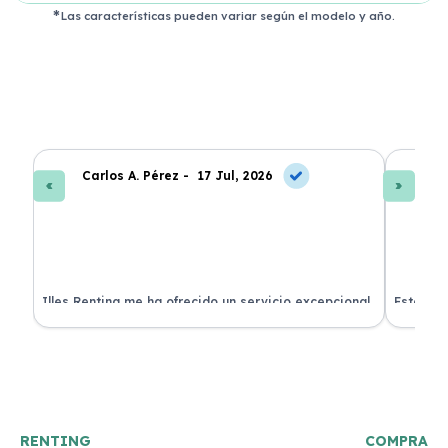
Las características pueden variar según el modelo y año.
Carlos A. Pérez -
17 Jul, 2026
La
 de
Illes Renting me ha ofrecido un servicio excepcional.
Estoy mu
nes.
Su atención al cliente es muy buena y el coche llegó
nuevo y 
en perfectas condiciones. ¡Totalmente recomendable!
podría h
RENTING
COMPRA