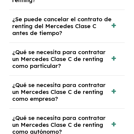
renting?
mensuales.
No, con el renting tienes la ventaja de que no
¿Se puede cancelar el contrato de
tendrás que pagar ningún tipo de entrada
renting del Mercedes Clase C
salvo en casos que lo exija el proveedor
antes de tiempo?
debido al resultado del estudio de viabilidad
económica.
Generalmente, puedes rescindir el contrato,
¿Qué se necesita para contratar
pero puede haber penalizaciones por
un Mercedes Clase C de renting
cancelación anticipada. Es importante revisar
como particular?
las condiciones del contrato y hablar con un
experto que te asesore.
Se requiere DNI/NIE, justificante de ingresos
¿Qué se necesita para contratar
y, en algunos casos, una consulta de solvencia
un Mercedes Clase C de renting
crediticia y un pago inicial.
como empresa?
Necesitarás el CIF de la empresa,
¿Qué se necesita para contratar
documentación financiera y, en algunos
un Mercedes Clase C de renting
casos, un informe de solvencia de la empresa
como autónomo?
y un pago inicial.