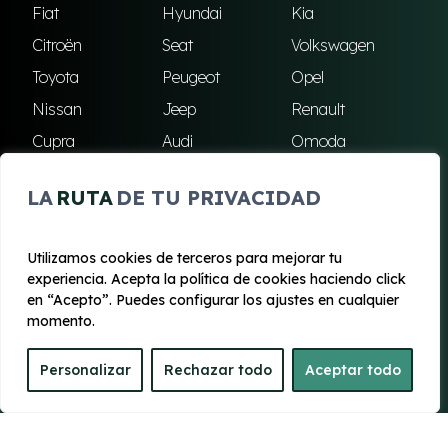
Fiat
Hyundai
Kia
Citroën
Seat
Volkswagen
Toyota
Peugeot
Opel
Nissan
Jeep
Renault
Cupra
Audi
Omoda
BMW
Dacia
Mazda
LA
RUTA
DE TU PRIVACIDAD
Skoda
Ford
Todas las marcas
Utilizamos cookies de terceros para mejorar tu
experiencia. Acepta la política de cookies haciendo click
© 2020 - 2026 Renting Mallorca
en “Acepto”. Puedes configurar los ajustes en cualquier
Aviso legal y Privacidad
|
Política de cookies
|
Términos
momento.
Personalizar
Rechazar todo
Aceptar todo