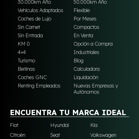
30.000km Año
50.000km Año
Vehículos Adaptados
Flexible
Coches de Lujo
Por Meses
Sin Carnet
Compactos
Sin Entrada
En Venta
KM 0
Opción a Compra
4×4
Industriales
Turismo
Blog
Berlinas
Calculadora
Coches GNC
Liquidación
Renting Empleados
Nuevas Empresas y
Autónomos
ENCUENTRA TU MARCA IDEAL
Fiat
Hyundai
Kia
Citroën
Seat
Volkswagen