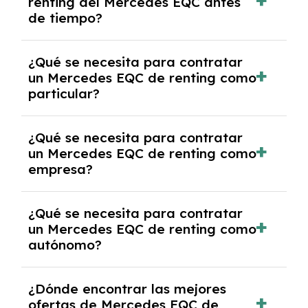
renting del Mercedes EQC antes
salvo en casos que lo exija el proveedor
de tiempo?
debido al resultado del estudio de viabilidad
económica.
Generalmente, puedes rescindir el contrato,
¿Qué se necesita para contratar
pero puede haber penalizaciones por
un Mercedes EQC de renting como
cancelación anticipada. Es importante revisar
particular?
las condiciones del contrato y hablar con un
experto que te asesore.
Se requiere DNI/NIE, justificante de ingresos
¿Qué se necesita para contratar
y, en algunos casos, una consulta de solvencia
un Mercedes EQC de renting como
crediticia y un pago inicial.
empresa?
Necesitarás el CIF de la empresa,
¿Qué se necesita para contratar
documentación financiera y, en algunos
un Mercedes EQC de renting como
casos, un informe de solvencia de la empresa
autónomo?
y un pago inicial.
Se necesita DNI/NIE, alta en el régimen de
¿Dónde encontrar las mejores
autónomos, justificante de ingresos y, en
ofertas de Mercedes EQC de