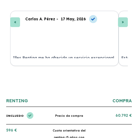
Carlos A. Pérez -
17 May, 2026
La
 de
Illes Renting me ha ofrecido un servicio excepcional.
Estoy mu
nes.
Su atención al cliente es muy buena y el coche llegó
nuevo y 
en perfectas condiciones. ¡Totalmente recomendable!
podría h
RENTING
COMPRA
60.792 €
INCLUIDO
Precio de compra
596 €
Cuota orientativa del
renting (5 años con