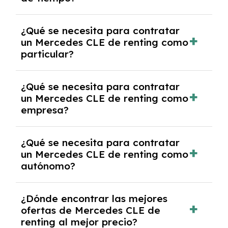
debido al resultado del estudio de viabilidad
económica.
Generalmente, puedes rescindir el contrato,
¿Qué se necesita para contratar
pero puede haber penalizaciones por
un Mercedes CLE de renting como
cancelación anticipada. Es importante revisar
particular?
las condiciones del contrato y hablar con un
experto que te asesore.
Se requiere DNI/NIE, justificante de ingresos
¿Qué se necesita para contratar
y, en algunos casos, una consulta de solvencia
un Mercedes CLE de renting como
crediticia y un pago inicial.
empresa?
Necesitarás el CIF de la empresa,
¿Qué se necesita para contratar
documentación financiera y, en algunos
un Mercedes CLE de renting como
casos, un informe de solvencia de la empresa
autónomo?
y un pago inicial.
Se necesita DNI/NIE, alta en el régimen de
¿Dónde encontrar las mejores
autónomos, justificante de ingresos y, en
ofertas de Mercedes CLE de
algunos casos, un informe fiscal y un pago
renting al mejor precio?
inicial.