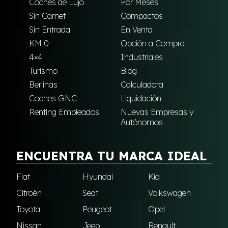
Coches de Lujo
Por Meses
Sin Carnet
Compactos
Sin Entrada
En Venta
KM 0
Opción a Compra
4×4
Industriales
Turismo
Blog
Berlinas
Calculadora
Coches GNC
Liquidación
Renting Empleados
Nuevas Empresas y
Autónomos
ENCUENTRA TU MARCA IDEAL
Fiat
Hyundai
Kia
Citroën
Seat
Volkswagen
Toyota
Peugeot
Opel
Nissan
Jeep
Renault