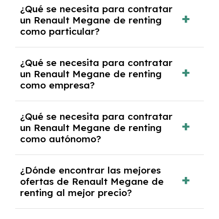
¿Qué se necesita para contratar
pero puede haber penalizaciones por
un Renault Megane de renting
cancelación anticipada. Es importante revisar
como particular?
las condiciones del contrato y hablar con un
experto que te asesore.
Se requiere DNI/NIE, justificante de ingresos
¿Qué se necesita para contratar
y, en algunos casos, una consulta de solvencia
un Renault Megane de renting
crediticia y un pago inicial.
como empresa?
Necesitarás el CIF de la empresa,
¿Qué se necesita para contratar
documentación financiera y, en algunos
un Renault Megane de renting
casos, un informe de solvencia de la empresa
como autónomo?
y un pago inicial.
Se necesita DNI/NIE, alta en el régimen de
¿Dónde encontrar las mejores
autónomos, justificante de ingresos y, en
ofertas de Renault Megane de
algunos casos, un informe fiscal y un pago
renting al mejor precio?
inicial.
En nuestra página web podrás encontrar las