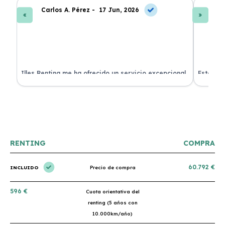
Carlos A. Pérez -
17 Jun, 2026
La
 de
Illes Renting me ha ofrecido un servicio excepcional.
Estoy mu
nes.
Su atención al cliente es muy buena y el coche llegó
nuevo y 
en perfectas condiciones. ¡Totalmente recomendable!
podría h
RENTING
COMPRA
60.792 €
INCLUIDO
Precio de compra
596 €
Cuota orientativa del
renting (5 años con
10.000km/año)