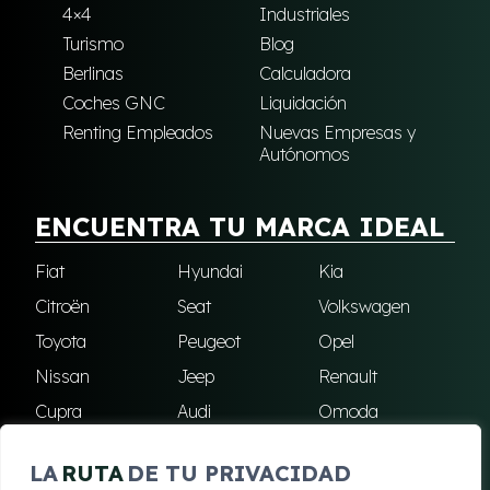
4×4
Industriales
Turismo
Blog
Berlinas
Calculadora
Coches GNC
Liquidación
Renting Empleados
Nuevas Empresas y
Autónomos
ENCUENTRA TU MARCA IDEAL
Fiat
Hyundai
Kia
Citroën
Seat
Volkswagen
Toyota
Peugeot
Opel
Nissan
Jeep
Renault
Cupra
Audi
Omoda
BMW
Dacia
Mazda
LA
RUTA
DE TU PRIVACIDAD
Skoda
Ford
Todas las marcas