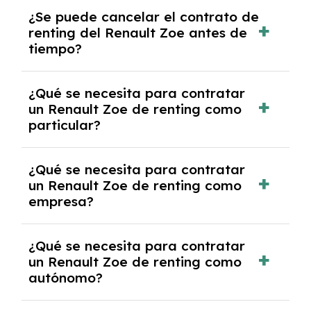
No, con el renting tienes la ventaja de que no
¿Se puede cancelar el contrato de
tendrás que pagar ningún tipo de entrada
renting del Renault Zoe antes de
salvo en casos que lo exija el proveedor
tiempo?
debido al resultado del estudio de viabilidad
económica.
Generalmente, puedes rescindir el contrato,
¿Qué se necesita para contratar
pero puede haber penalizaciones por
un Renault Zoe de renting como
cancelación anticipada. Es importante revisar
particular?
las condiciones del contrato y hablar con un
experto que te asesore.
Se requiere DNI/NIE, justificante de ingresos
¿Qué se necesita para contratar
y, en algunos casos, una consulta de solvencia
un Renault Zoe de renting como
crediticia y un pago inicial.
empresa?
Necesitarás el CIF de la empresa,
¿Qué se necesita para contratar
documentación financiera y, en algunos
un Renault Zoe de renting como
casos, un informe de solvencia de la empresa
autónomo?
y un pago inicial.
Se necesita DNI/NIE, alta en el régimen de