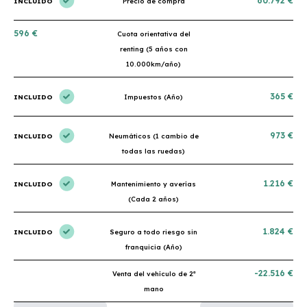
60.792 €
INCLUIDO
Precio de compra
596 €
Cuota orientativa del
renting (5 años con
10.000km/año)
365 €
INCLUIDO
Impuestos (Año)
973 €
INCLUIDO
Neumáticos (1 cambio de
todas las ruedas)
1.216 €
INCLUIDO
Mantenimiento y averías
(Cada 2 años)
1.824 €
INCLUIDO
Seguro a todo riesgo sin
franquicia (Año)
-22.516 €
Venta del vehículo de 2ª
mano