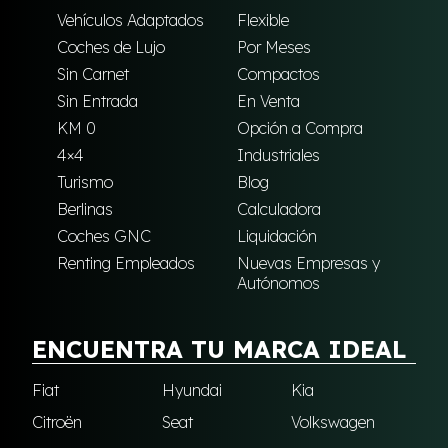
Vehículos Adaptados
Flexible
Coches de Lujo
Por Meses
Sin Carnet
Compactos
Sin Entrada
En Venta
KM 0
Opción a Compra
4×4
Industriales
Turismo
Blog
Berlinas
Calculadora
Coches GNC
Liquidación
Renting Empleados
Nuevas Empresas y
Autónomos
ENCUENTRA TU MARCA IDEAL
Fiat
Hyundai
Kia
Citroën
Seat
Volkswagen