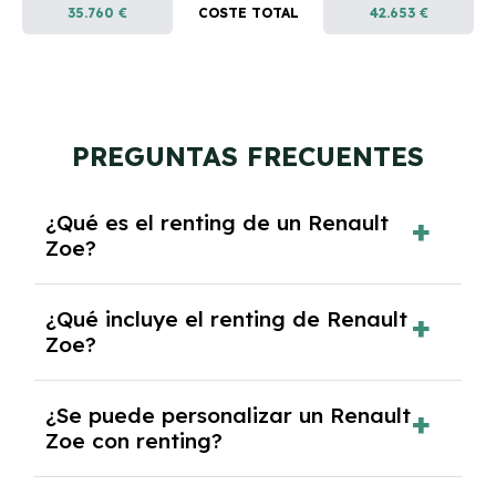
35.760 €
COSTE TOTAL
42.653 €
PREGUNTAS FRECUENTES
¿Qué es el renting de un Renault
Zoe?
El renting de un Renault Zoe es un contrato
¿Qué incluye el renting de Renault
de alquiler a largo plazo en el que pagas una
Zoe?
cuota mensual fija por el uso del coche
durante un periodo determinado,
El renting incluye el uso y disfrute del coche,
generalmente entre 2 y 5 años.
¿Se puede personalizar un Renault
seguro a todo riesgo, mantenimiento,
Zoe con renting?
reparaciones, impuestos, asistencia en
carretera y gestión de la documentación.
Sí, puedes personalizar el coche con ciertas