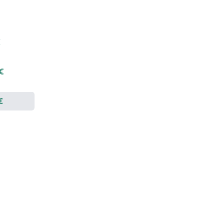
€
 €
€