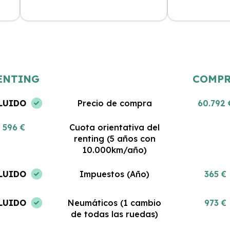
Estoy muy satisfecha con mi renting.
Gran servicio y
 al
El coche es nuevo y todo lo que
Me encanta pod
incluye es impresionante. No podría
coche sin pre
haber tomado una mejor decisión.
gastos. ¡Estoy 
ENTING
COMP
LUIDO
Precio de compra
60.792 
596 €
Cuota orientativa del
renting (5 años con
10.000km/año)
LUIDO
Impuestos (Año)
365 €
LUIDO
Neumáticos (1 cambio
973 €
de todas las ruedas)