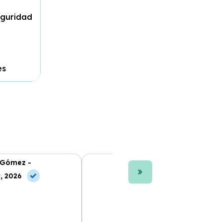
eguridad
es
 Gómez -
Ana L. Fernández -
, 2026
10 Jul, 2026