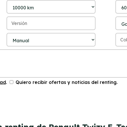
dad
.
Quiero recibir ofertas y noticias del renting.
n renting de Renault Twizy E-Te