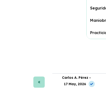
Segurid
Maniobr
Practic
ra J. Moreno -
Carlos A. Pérez -
 Jun, 2026
17 May, 2026