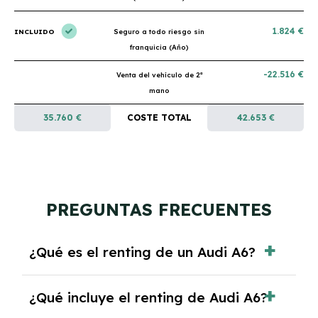
1.824 €
INCLUIDO
Seguro a todo riesgo sin
franquicia (Año)
-22.516 €
Venta del vehículo de 2ª
mano
35.760 €
COSTE TOTAL
42.653 €
PREGUNTAS FRECUENTES
¿Qué es el renting de un Audi A6?
El renting de un Audi A6 es un contrato de
¿Qué incluye el renting de Audi A6?
alquiler a largo plazo en el que pagas una