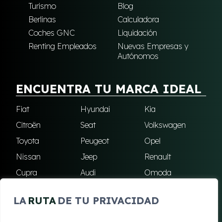
Turismo
Blog
Berlinas
Calculadora
Coches GNC
Liquidación
Renting Empleados
Nuevas Empresas y
Autónomos
ENCUENTRA TU MARCA IDEAL
Fiat
Hyundai
Kia
Citroën
Seat
Volkswagen
Toyota
Peugeot
Opel
Nissan
Jeep
Renault
Cupra
Audi
Omoda
BMW
Dacia
Mazda
LA
RUTA
DE TU PRIVACIDAD
Skoda
Ford
Todas las marcas