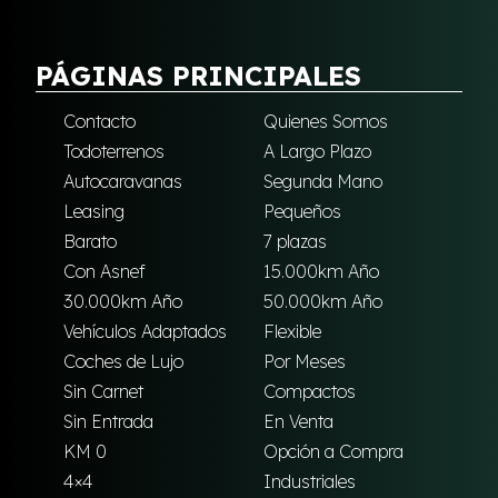
PÁGINAS PRINCIPALES
Contacto
Quienes Somos
Todoterrenos
A Largo Plazo
Autocaravanas
Segunda Mano
Leasing
Pequeños
Barato
7 plazas
Con Asnef
15.000km Año
30.000km Año
50.000km Año
Vehículos Adaptados
Flexible
Coches de Lujo
Por Meses
Sin Carnet
Compactos
Sin Entrada
En Venta
KM 0
Opción a Compra
4×4
Industriales