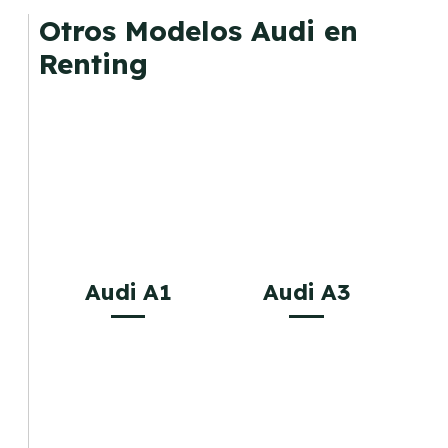
mantenimiento, seguro o depreciación, y si te
Otros Modelos Audi en
gusta cambiar de coche cada pocos años.
Renting
Audi A1
Audi A3