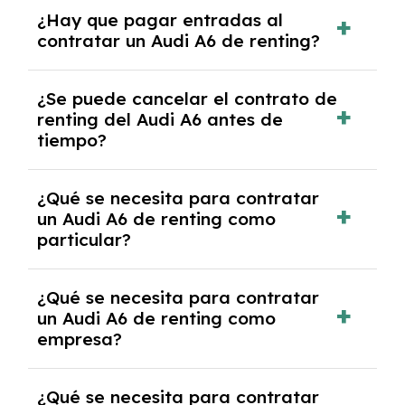
Con el renting podrás disfrutar de un Audi A6
¿Hay que pagar entradas al
con el seguro a todo riesgo sin franquicia
contratar un Audi A6 de renting?
incluido dentro de las cuotas mensuales.
No, con el renting tienes la ventaja de que no
¿Se puede cancelar el contrato de
tendrás que pagar ningún tipo de entrada
renting del Audi A6 antes de
salvo en casos que lo exija el proveedor
tiempo?
debido al resultado del estudio de viabilidad
económica.
Generalmente, puedes rescindir el contrato,
¿Qué se necesita para contratar
pero puede haber penalizaciones por
un Audi A6 de renting como
cancelación anticipada. Es importante revisar
particular?
las condiciones del contrato y hablar con un
experto que te asesore.
Se requiere DNI/NIE, justificante de ingresos
¿Qué se necesita para contratar
y, en algunos casos, una consulta de solvencia
un Audi A6 de renting como
crediticia y un pago inicial.
empresa?
Necesitarás el CIF de la empresa,
¿Qué se necesita para contratar
documentación financiera y, en algunos