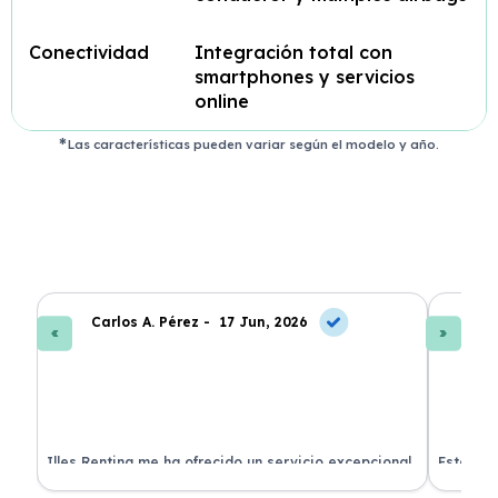
Conectividad
Integración total con
smartphones y servicios
online
Las características pueden variar según el modelo y año.
Carlos A. Pérez -
17 Jun, 2026
La
 de
Illes Renting me ha ofrecido un servicio excepcional.
Estoy mu
nes.
Su atención al cliente es muy buena y el coche llegó
nuevo y 