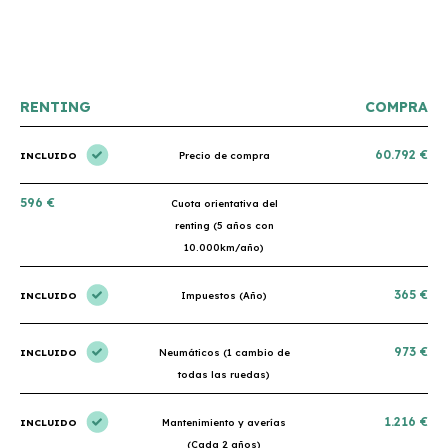
en perfectas condiciones. ¡Totalmente recomendable!
podría h
RENTING
COMPRA
60.792 €
INCLUIDO
Precio de compra
596 €
Cuota orientativa del
renting (5 años con
10.000km/año)
365 €
INCLUIDO
Impuestos (Año)
973 €
INCLUIDO
Neumáticos (1 cambio de
todas las ruedas)
1.216 €
INCLUIDO
Mantenimiento y averías
(Cada 2 años)