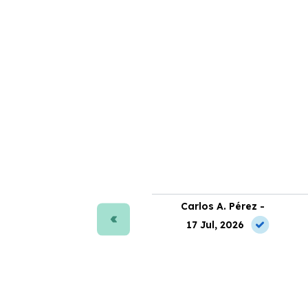
ra J. Moreno -
Carlos A. Pérez -
 Jul, 2026
17 Jul, 2026