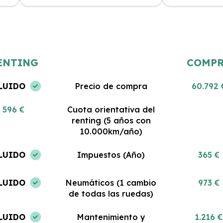
Estoy muy satisfecha con mi renting.
Gran servicio y
 al
El coche es nuevo y todo lo que
Me encanta pod
incluye es impresionante. No podría
coche sin pre
haber tomado una mejor decisión.
gastos. ¡Estoy 
ENTING
COMP
LUIDO
Precio de compra
60.792 
596 €
Cuota orientativa del
renting (5 años con
10.000km/año)
LUIDO
Impuestos (Año)
365 €
LUIDO
Neumáticos (1 cambio
973 €
de todas las ruedas)
LUIDO
Mantenimiento y
1.216 €