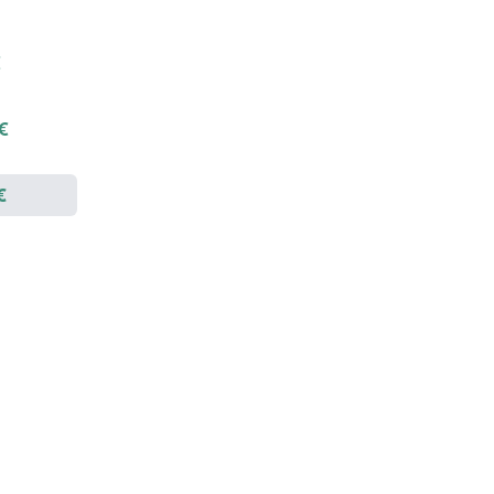
€
 €
€