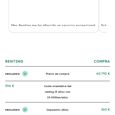
 de
Illes Renting me ha ofrecido un servicio excepcional.
Estoy mu
nes.
Su atención al cliente es muy buena y el coche llegó
nuevo y 
en perfectas condiciones. ¡Totalmente recomendable!
podría h
RENTING
COMPRA
60.792 €
INCLUIDO
Precio de compra
596 €
Cuota orientativa del
renting (5 años con
10.000km/año)
365 €
INCLUIDO
Impuestos (Año)