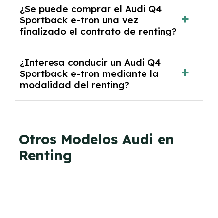
¿Se puede comprar el Audi Q4
mejores ofertas de vehículos de renting con
Sportback e-tron una vez
todos los gastos incluidos y sin pagar
finalizado el contrato de renting?
entradas.
Sí, en algunos casos, al final del contrato de
¿Interesa conducir un Audi Q4
renting se puede adquirir el coche. En este
Sportback e-tron mediante la
caso tendrán que analizar los años, la
modalidad del renting?
cantidad de kilómetros recorridos y el coste
del mercado actual.
El renting puede ser ventajoso si prefieres una
cuota fija mensual, sin preocuparte de
mantenimiento, seguro o depreciación, y si te
Otros Modelos Audi en
gusta cambiar de coche cada pocos años.
Renting