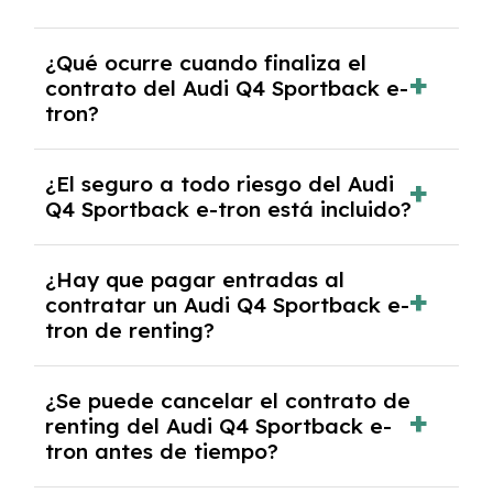
El número de kilómetros está limitado por el
¿Qué ocurre cuando finaliza el
contrato y puede variar entre 10,000 y
contrato del Audi Q4 Sportback e-
30,000 km anuales. Si excedes ese límite,
tron?
puede haber un cargo adicional.
Al finalizar el contrato, puedes devolver el
¿El seguro a todo riesgo del Audi
coche, renovarlo por uno nuevo o, en algunos
Q4 Sportback e-tron está incluido?
casos, comprarlo a un precio previamente
acordado.
Con el renting podrás disfrutar de un Audi Q4
¿Hay que pagar entradas al
Sportback e-tron con el seguro a todo riesgo
contratar un Audi Q4 Sportback e-
sin franquicia incluido dentro de las cuotas
tron de renting?
mensuales.
No, con el renting tienes la ventaja de que no
¿Se puede cancelar el contrato de
tendrás que pagar ningún tipo de entrada
renting del Audi Q4 Sportback e-
salvo en casos que lo exija el proveedor
tron antes de tiempo?
debido al resultado del estudio de viabilidad
económica.