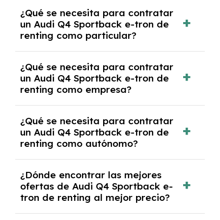
Generalmente, puedes rescindir el contrato,
¿Qué se necesita para contratar
pero puede haber penalizaciones por
un Audi Q4 Sportback e-tron de
cancelación anticipada. Es importante revisar
renting como particular?
las condiciones del contrato y hablar con un
experto que te asesore.
Se requiere DNI/NIE, justificante de ingresos
¿Qué se necesita para contratar
y, en algunos casos, una consulta de solvencia
un Audi Q4 Sportback e-tron de
crediticia y un pago inicial.
renting como empresa?
Necesitarás el CIF de la empresa,
¿Qué se necesita para contratar
documentación financiera y, en algunos
un Audi Q4 Sportback e-tron de
casos, un informe de solvencia de la empresa
renting como autónomo?
y un pago inicial.
Se necesita DNI/NIE, alta en el régimen de
¿Dónde encontrar las mejores
autónomos, justificante de ingresos y, en
ofertas de Audi Q4 Sportback e-
algunos casos, un informe fiscal y un pago
tron de renting al mejor precio?
inicial.
En nuestra página web podrás encontrar las