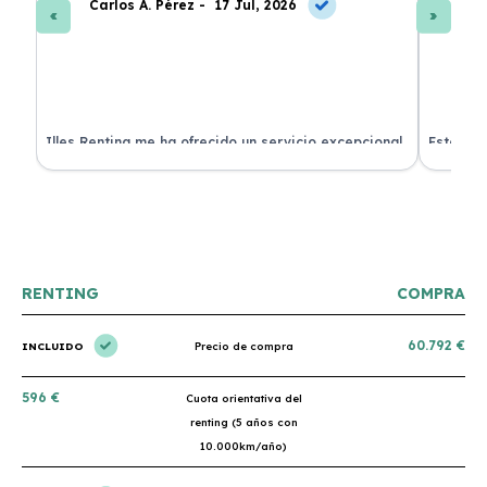
Carlos A. Pérez -
17 Jul, 2026
La
 de
Illes Renting me ha ofrecido un servicio excepcional.
Estoy mu
nes.
Su atención al cliente es muy buena y el coche llegó
nuevo y 
en perfectas condiciones. ¡Totalmente recomendable!
podría h
RENTING
COMPRA
60.792 €
INCLUIDO
Precio de compra
596 €
Cuota orientativa del
renting (5 años con
10.000km/año)