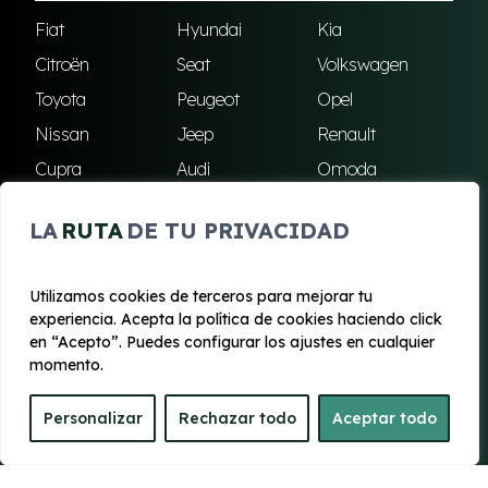
Fiat
Hyundai
Kia
Citroën
Seat
Volkswagen
Toyota
Peugeot
Opel
Nissan
Jeep
Renault
Cupra
Audi
Omoda
BMW
Dacia
Mazda
LA
RUTA
DE TU PRIVACIDAD
Skoda
Ford
Todas las marcas
Utilizamos cookies de terceros para mejorar tu
experiencia. Acepta la política de cookies haciendo click
© 2020 - 2026 Renting Mallorca
en “Acepto”. Puedes configurar los ajustes en cualquier
Aviso legal y Privacidad
|
Política de cookies
|
Términos
momento.
Personalizar
Rechazar todo
Aceptar todo