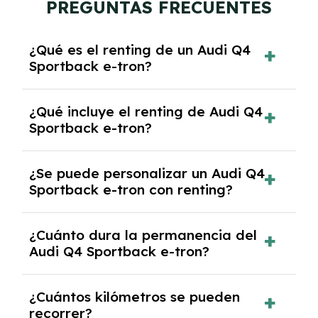
PREGUNTAS FRECUENTES
¿Qué es el renting de un Audi Q4
Sportback e-tron?
El renting de un Audi Q4 Sportback e-tron es
¿Qué incluye el renting de Audi Q4
un contrato de alquiler a largo plazo en el que
Sportback e-tron?
pagas una cuota mensual fija por el uso del
coche durante un periodo determinado,
El renting incluye el uso y disfrute del coche,
generalmente entre 2 y 5 años.
¿Se puede personalizar un Audi Q4
seguro a todo riesgo, mantenimiento,
Sportback e-tron con renting?
reparaciones, impuestos, asistencia en
carretera y gestión de la documentación.
Sí, puedes personalizar el coche con ciertas
¿Cuánto dura la permanencia del
opciones y equipamiento adicional, siempre y
Audi Q4 Sportback e-tron?
cuando lo pactes con la empresa de renting.
Puedes elegir la duración del contrato de
¿Cuántos kilómetros se pueden
renting, que normalmente varía entre 2 y 5
recorrer?
años.