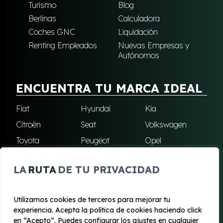
Turismo
Blog
Berlinas
Calculadora
Coches GNC
Liquidación
Renting Empleados
Nuevas Empresas y
Autónomos
ENCUENTRA TU MARCA IDEAL
Fiat
Hyundai
Kia
Citroën
Seat
Volkswagen
Toyota
Peugeot
Opel
Nissan
Jeep
Renault
LA
RUTA
DE TU PRIVACIDAD
Cupra
Audi
Omoda
BMW
Dacia
Mazda
Utilizamos cookies de terceros para mejorar tu
Skoda
Ford
Todas las marcas
experiencia. Acepta la política de cookies haciendo click
en “Acepto”. Puedes configurar los ajustes en cualquier