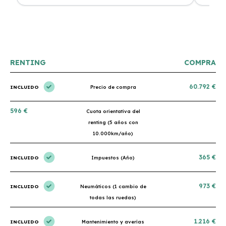
nes.
Su atención al cliente es muy buena y el coche llegó
nuevo y 
en perfectas condiciones. ¡Totalmente recomendable!
podría h
RENTING
COMPRA
60.792 €
INCLUIDO
Precio de compra
596 €
Cuota orientativa del
renting (5 años con
10.000km/año)
365 €
INCLUIDO
Impuestos (Año)
973 €
INCLUIDO
Neumáticos (1 cambio de
todas las ruedas)
1.216 €
INCLUIDO
Mantenimiento y averías