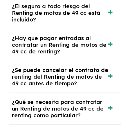
Al finalizar el contrato, puedes devolver el
¿El seguro a todo riesgo del
coche, renovarlo por uno nuevo o, en algunos
Renting de motos de 49 cc está
casos, comprarlo a un precio previamente
incluido?
acordado.
Con el renting podrás disfrutar de un Renting
¿Hay que pagar entradas al
de motos de 49 cc con el seguro a todo
contratar un Renting de motos de
riesgo sin franquicia incluido dentro de las
49 cc de renting?
cuotas mensuales.
No, con el renting tienes la ventaja de que no
¿Se puede cancelar el contrato de
tendrás que pagar ningún tipo de entrada
renting del Renting de motos de
salvo en casos que lo exija el proveedor
49 cc antes de tiempo?
debido al resultado del estudio de viabilidad
económica.
Generalmente, puedes rescindir el contrato,
¿Qué se necesita para contratar
pero puede haber penalizaciones por
un Renting de motos de 49 cc de
cancelación anticipada. Es importante revisar
renting como particular?
las condiciones del contrato y hablar con un
experto que te asesore.
Se requiere DNI/NIE, justificante de ingresos