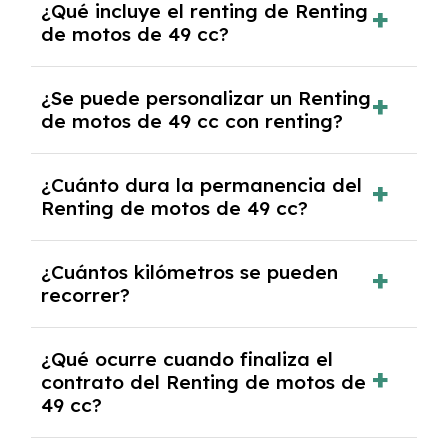
¿Qué incluye el renting de Renting
un contrato de alquiler a largo plazo en el que
de motos de 49 cc?
pagas una cuota mensual fija por el uso del
coche durante un periodo determinado,
El renting incluye el uso y disfrute del coche,
generalmente entre 2 y 5 años.
¿Se puede personalizar un Renting
seguro a todo riesgo, mantenimiento,
de motos de 49 cc con renting?
reparaciones, impuestos, asistencia en
carretera y gestión de la documentación.
Sí, puedes personalizar el coche con ciertas
¿Cuánto dura la permanencia del
opciones y equipamiento adicional, siempre y
Renting de motos de 49 cc?
cuando lo pactes con la empresa de renting.
Puedes elegir la duración del contrato de
¿Cuántos kilómetros se pueden
renting, que normalmente varía entre 2 y 5
recorrer?
años.
El número de kilómetros está limitado por el
¿Qué ocurre cuando finaliza el
contrato y puede variar entre 10,000 y
contrato del Renting de motos de
30,000 km anuales. Si excedes ese límite,
49 cc?
puede haber un cargo adicional.