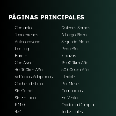
PÁGINAS PRINCIPALES
Contacto
Quienes Somos
Todoterrenos
A Largo Plazo
Autocaravanas
Segunda Mano
Leasing
Pequeños
Barato
7 plazas
Con Asnef
15.000km Año
30.000km Año
50.000km Año
Vehículos Adaptados
Flexible
Coches de Lujo
Por Meses
Sin Carnet
Compactos
Sin Entrada
En Venta
KM 0
Opción a Compra
4×4
Industriales