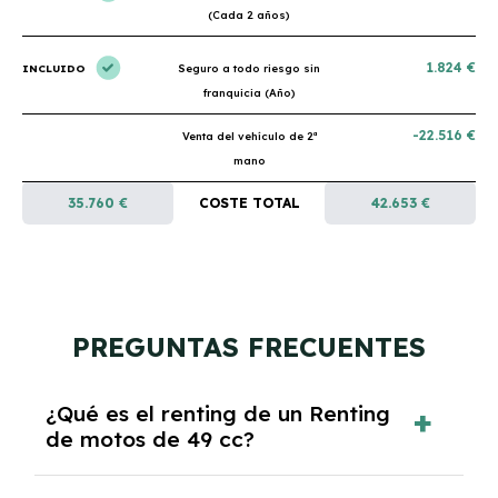
(Cada 2 años)
1.824 €
INCLUIDO
Seguro a todo riesgo sin
franquicia (Año)
-22.516 €
Venta del vehículo de 2ª
mano
35.760 €
COSTE TOTAL
42.653 €
PREGUNTAS FRECUENTES
¿Qué es el renting de un Renting
de motos de 49 cc?
El renting de un Renting de motos de 49 cc es