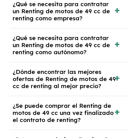
¿Qué se necesita para contratar
y, en algunos casos, una consulta de solvencia
un Renting de motos de 49 cc de
crediticia y un pago inicial.
renting como empresa?
Necesitarás el CIF de la empresa,
¿Qué se necesita para contratar
documentación financiera y, en algunos
un Renting de motos de 49 cc de
casos, un informe de solvencia de la empresa
renting como autónomo?
y un pago inicial.
Se necesita DNI/NIE, alta en el régimen de
¿Dónde encontrar las mejores
autónomos, justificante de ingresos y, en
ofertas de Renting de motos de 49
algunos casos, un informe fiscal y un pago
cc de renting al mejor precio?
inicial.
En nuestra página web podrás encontrar las
¿Se puede comprar el Renting de
mejores ofertas de vehículos de renting con
motos de 49 cc una vez finalizado
todos los gastos incluidos y sin pagar
el contrato de renting?
entradas.
Sí, en algunos casos, al final del contrato de