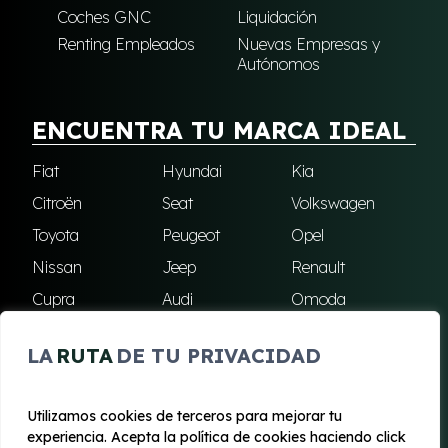
Coches GNC
Liquidación
Renting Empleados
Nuevas Empresas y
Autónomos
ENCUENTRA TU MARCA IDEAL
Fiat
Hyundai
Kia
Citroën
Seat
Volkswagen
Toyota
Peugeot
Opel
Nissan
Jeep
Renault
Cupra
Audi
Omoda
BMW
Dacia
Mazda
LA
RUTA
DE TU PRIVACIDAD
Skoda
Ford
Todas las marcas
Utilizamos cookies de terceros para mejorar tu
experiencia. Acepta la política de cookies haciendo click