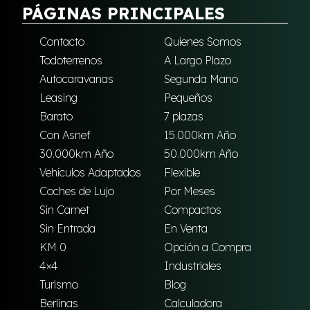
PÁGINAS PRINCIPALES
Contacto
Quienes Somos
Todoterrenos
A Largo Plazo
Autocaravanas
Segunda Mano
Leasing
Pequeños
Barato
7 plazas
Con Asnef
15.000km Año
30.000km Año
50.000km Año
Vehículos Adaptados
Flexible
Coches de Lujo
Por Meses
Sin Carnet
Compactos
Sin Entrada
En Venta
KM 0
Opción a Compra
4×4
Industriales
Turismo
Blog
Berlinas
Calculadora