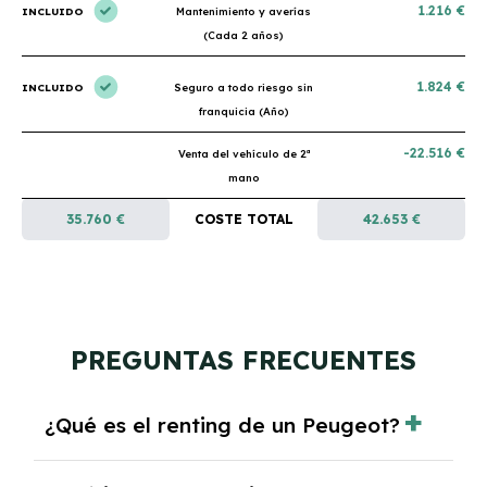
1.216 €
INCLUIDO
Mantenimiento y averías
(Cada 2 años)
1.824 €
INCLUIDO
Seguro a todo riesgo sin
franquicia (Año)
-22.516 €
Venta del vehículo de 2ª
mano
35.760 €
COSTE TOTAL
42.653 €
PREGUNTAS FRECUENTES
¿Qué es el renting de un Peugeot?
El renting de un Peugeot es un contrato de