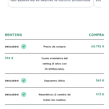
 de
Illes Renting me ha ofrecido un servicio excepcional.
Estoy mu
nes.
Su atención al cliente es muy buena y el coche llegó
nuevo y 
en perfectas condiciones. ¡Totalmente recomendable!
podría h
RENTING
COMPRA
60.792 €
INCLUIDO
Precio de compra
596 €
Cuota orientativa del
renting (5 años con
10.000km/año)
365 €
INCLUIDO
Impuestos (Año)
973 €
INCLUIDO
Neumáticos (1 cambio de
todas las ruedas)