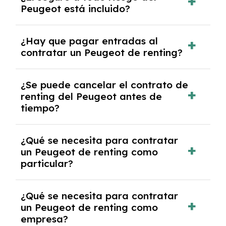
Peugeot está incluido?
casos, comprarlo a un precio previamente
acordado.
Con el renting podrás disfrutar de un Peugeot
¿Hay que pagar entradas al
con el seguro a todo riesgo sin franquicia
contratar un Peugeot de renting?
incluido dentro de las cuotas mensuales.
No, con el renting tienes la ventaja de que no
¿Se puede cancelar el contrato de
tendrás que pagar ningún tipo de entrada
renting del Peugeot antes de
salvo en casos que lo exija el proveedor
tiempo?
debido al resultado del estudio de viabilidad
económica.
Generalmente, puedes rescindir el contrato,
¿Qué se necesita para contratar
pero puede haber penalizaciones por
un Peugeot de renting como
cancelación anticipada. Es importante revisar
particular?
las condiciones del contrato y hablar con un
experto que te asesore.
Se requiere DNI/NIE, justificante de ingresos
¿Qué se necesita para contratar
y, en algunos casos, una consulta de solvencia
un Peugeot de renting como
crediticia y un pago inicial.
empresa?