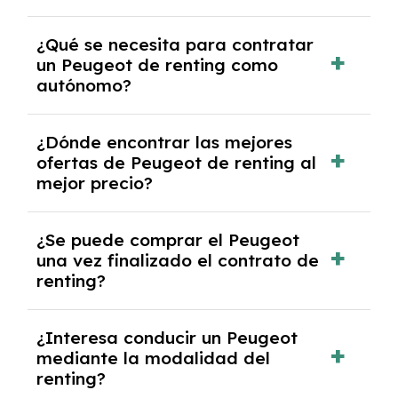
Necesitarás el CIF de la empresa,
¿Qué se necesita para contratar
documentación financiera y, en algunos
un Peugeot de renting como
casos, un informe de solvencia de la empresa
autónomo?
y un pago inicial.
Se necesita DNI/NIE, alta en el régimen de
¿Dónde encontrar las mejores
autónomos, justificante de ingresos y, en
ofertas de Peugeot de renting al
algunos casos, un informe fiscal y un pago
mejor precio?
inicial.
En nuestra página web podrás encontrar las
¿Se puede comprar el Peugeot
mejores ofertas de vehículos de renting con
una vez finalizado el contrato de
todos los gastos incluidos y sin pagar
renting?
entradas.
Sí, en algunos casos, al final del contrato de
¿Interesa conducir un Peugeot
renting se puede adquirir el coche. En este
mediante la modalidad del
caso tendrán que analizar los años, la
renting?
cantidad de kilómetros recorridos y el coste