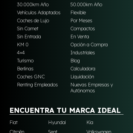
30.000km Año
50.000km Año
Vehículos Adaptados
Flexible
Coches de Lujo
Por Meses
Sin Carnet
Compactos
Sin Entrada
En Venta
KM 0
Opción a Compra
4×4
Industriales
Turismo
Blog
Berlinas
Calculadora
Coches GNC
Liquidación
Renting Empleados
Nuevas Empresas y
Autónomos
ENCUENTRA TU MARCA IDEAL
Fiat
Hyundai
Kia
Citroën
Seat
Volkswagen