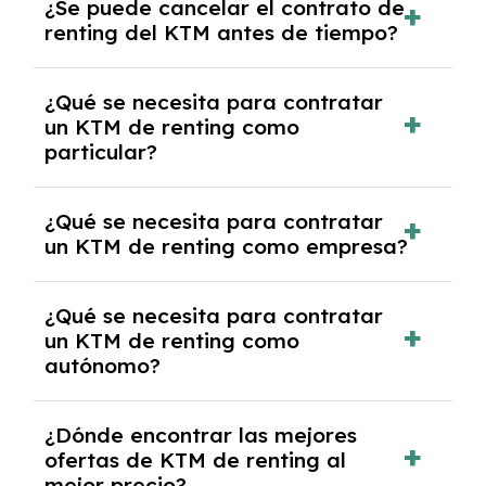
¿Se puede cancelar el contrato de
tendrás que pagar ningún tipo de entrada
renting del KTM antes de tiempo?
salvo en casos que lo exija el proveedor
debido al resultado del estudio de viabilidad
Generalmente, puedes rescindir el contrato,
económica.
¿Qué se necesita para contratar
pero puede haber penalizaciones por
un KTM de renting como
cancelación anticipada. Es importante revisar
particular?
las condiciones del contrato y hablar con un
experto que te asesore.
Se requiere DNI/NIE, justificante de ingresos
¿Qué se necesita para contratar
y, en algunos casos, una consulta de solvencia
un KTM de renting como empresa?
crediticia y un pago inicial.
Necesitarás el CIF de la empresa,
¿Qué se necesita para contratar
documentación financiera y, en algunos
un KTM de renting como
casos, un informe de solvencia de la empresa
autónomo?
y un pago inicial.
Se necesita DNI/NIE, alta en el régimen de
¿Dónde encontrar las mejores
autónomos, justificante de ingresos y, en
ofertas de KTM de renting al
algunos casos, un informe fiscal y un pago
mejor precio?