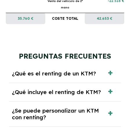
-22.516 €
Venta del vehículo de 2ª
mano
35.760 €
COSTE TOTAL
42.653 €
PREGUNTAS FRECUENTES
¿Qué es el renting de un KTM?
El renting de un KTM es un contrato de
¿Qué incluye el renting de KTM?
alquiler a largo plazo en el que pagas una
cuota mensual fija por el uso del coche
El renting incluye el uso y disfrute del coche,
durante un periodo determinado,
¿Se puede personalizar un KTM
seguro a todo riesgo, mantenimiento,
generalmente entre 2 y 5 años.
con renting?
reparaciones, impuestos, asistencia en
carretera y gestión de la documentación.