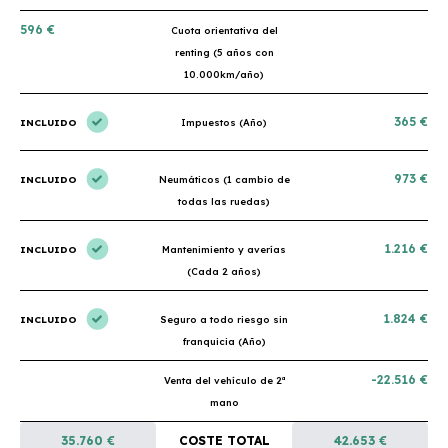
596 €
Cuota orientativa del
renting (5 años con
10.000km/año)
365 €
INCLUIDO
Impuestos (Año)
973 €
INCLUIDO
Neumáticos (1 cambio de
todas las ruedas)
1.216 €
INCLUIDO
Mantenimiento y averías
(Cada 2 años)
1.824 €
INCLUIDO
Seguro a todo riesgo sin
franquicia (Año)
-22.516 €
Venta del vehículo de 2ª
mano
35.760 €
COSTE TOTAL
42.653 €