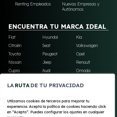
Renting Empleados
Nuevas Empresas y
Autónomos
ENCUENTRA TU MARCA IDEAL
Fiat
Hyundai
Kia
Citroën
Seat
Volkswagen
Toyota
Peugeot
Opel
Nissan
Jeep
Renault
Cupra
Audi
Omoda
BMW
Dacia
Mazda
LA
RUTA
DE TU PRIVACIDAD
Skoda
Ford
Todas las marcas
Utilizamos cookies de terceros para mejorar tu
experiencia. Acepta la política de cookies haciendo click
© 2020 - 2026 Renting Mallorca
en “Acepto”. Puedes configurar los ajustes en cualquier
Aviso legal y Privacidad
|
Política de cookies
|
Términos