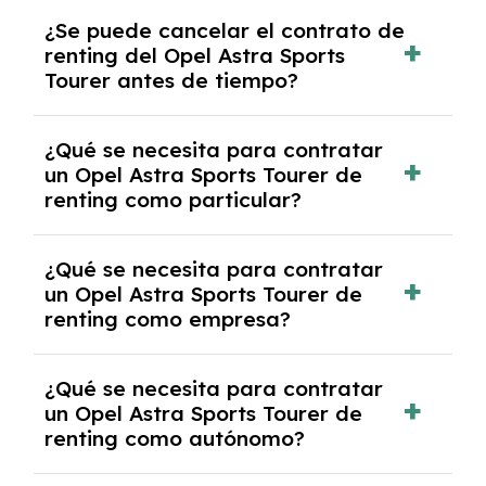
No, con el renting tienes la ventaja de que no
¿Se puede cancelar el contrato de
tendrás que pagar ningún tipo de entrada
renting del Opel Astra Sports
salvo en casos que lo exija el proveedor
Tourer antes de tiempo?
debido al resultado del estudio de viabilidad
económica.
Generalmente, puedes rescindir el contrato,
¿Qué se necesita para contratar
pero puede haber penalizaciones por
un Opel Astra Sports Tourer de
cancelación anticipada. Es importante revisar
renting como particular?
las condiciones del contrato y hablar con un
experto que te asesore.
Se requiere DNI/NIE, justificante de ingresos
¿Qué se necesita para contratar
y, en algunos casos, una consulta de solvencia
un Opel Astra Sports Tourer de
crediticia y un pago inicial.
renting como empresa?
Necesitarás el CIF de la empresa,
¿Qué se necesita para contratar
documentación financiera y, en algunos
un Opel Astra Sports Tourer de
casos, un informe de solvencia de la empresa
renting como autónomo?
y un pago inicial.