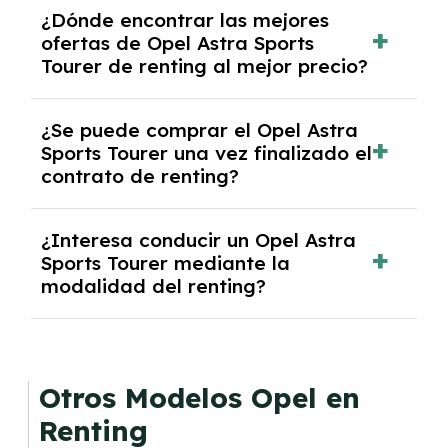
Se necesita DNI/NIE, alta en el régimen de
¿Dónde encontrar las mejores
autónomos, justificante de ingresos y, en
ofertas de Opel Astra Sports
algunos casos, un informe fiscal y un pago
Tourer de renting al mejor precio?
inicial.
En nuestra página web podrás encontrar las
¿Se puede comprar el Opel Astra
mejores ofertas de vehículos de renting con
Sports Tourer una vez finalizado el
todos los gastos incluidos y sin pagar
contrato de renting?
entradas.
Sí, en algunos casos, al final del contrato de
¿Interesa conducir un Opel Astra
renting se puede adquirir el coche. En este
Sports Tourer mediante la
caso tendrán que analizar los años, la
modalidad del renting?
cantidad de kilómetros recorridos y el coste
del mercado actual.
El renting puede ser ventajoso si prefieres una
cuota fija mensual, sin preocuparte de
mantenimiento, seguro o depreciación, y si te
Otros Modelos Opel en
gusta cambiar de coche cada pocos años.
Renting