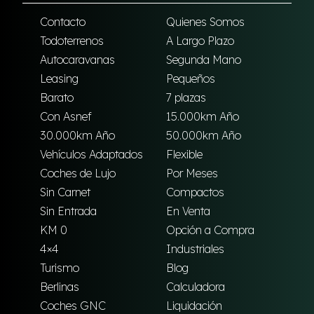
Contacto
Quienes Somos
Todoterrenos
A Largo Plazo
Autocaravanas
Segunda Mano
Leasing
Pequeños
Barato
7 plazas
Con Asnef
15.000km Año
30.000km Año
50.000km Año
Vehículos Adaptados
Flexible
Coches de Lujo
Por Meses
Sin Carnet
Compactos
Sin Entrada
En Venta
KM 0
Opción a Compra
4×4
Industriales
Turismo
Blog
Berlinas
Calculadora
Coches GNC
Liquidación