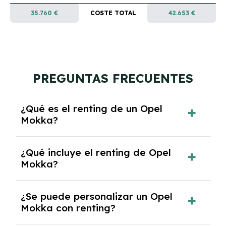
35.760 €
COSTE TOTAL
42.653 €
PREGUNTAS FRECUENTES
¿Qué es el renting de un Opel
Mokka?
El renting de un Opel Mokka es un contrato de
¿Qué incluye el renting de Opel
alquiler a largo plazo en el que pagas una
Mokka?
cuota mensual fija por el uso del coche
durante un periodo determinado,
El renting incluye el uso y disfrute del coche,
generalmente entre 2 y 5 años.
¿Se puede personalizar un Opel
seguro a todo riesgo, mantenimiento,
Mokka con renting?
reparaciones, impuestos, asistencia en
carretera y gestión de la documentación.