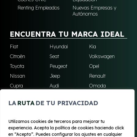
Renting Empleados
Nuevas Empresas y
Autónomos
ENCUENTRA TU MARCA IDEAL
Fiat
Hyundai
Kia
Citroën
Seat
Volkswagen
Toyota
Peugeot
Opel
Nissan
Jeep
Renault
Cupra
Audi
Omoda
BMW
Dacia
Mazda
LA
RUTA
DE TU PRIVACIDAD
Skoda
Ford
Todas las marcas
Utilizamos cookies de terceros para mejorar tu
experiencia. Acepta la política de cookies haciendo click
© 2020 - 2026 Renting Mallorca
en “Acepto”. Puedes configurar los ajustes en cualquier