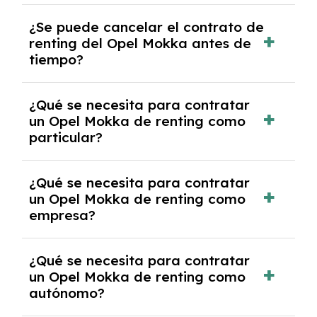
No, con el renting tienes la ventaja de que no
¿Se puede cancelar el contrato de
tendrás que pagar ningún tipo de entrada
renting del Opel Mokka antes de
salvo en casos que lo exija el proveedor
tiempo?
debido al resultado del estudio de viabilidad
económica.
Generalmente, puedes rescindir el contrato,
¿Qué se necesita para contratar
pero puede haber penalizaciones por
un Opel Mokka de renting como
cancelación anticipada. Es importante revisar
particular?
las condiciones del contrato y hablar con un
experto que te asesore.
Se requiere DNI/NIE, justificante de ingresos
¿Qué se necesita para contratar
y, en algunos casos, una consulta de solvencia
un Opel Mokka de renting como
crediticia y un pago inicial.
empresa?
Necesitarás el CIF de la empresa,
¿Qué se necesita para contratar
documentación financiera y, en algunos
un Opel Mokka de renting como
casos, un informe de solvencia de la empresa
autónomo?
y un pago inicial.