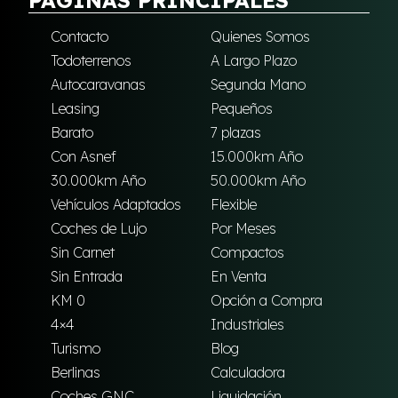
Contacto
Quienes Somos
Todoterrenos
A Largo Plazo
Autocaravanas
Segunda Mano
Leasing
Pequeños
Barato
7 plazas
Con Asnef
15.000km Año
30.000km Año
50.000km Año
Vehículos Adaptados
Flexible
Coches de Lujo
Por Meses
Sin Carnet
Compactos
Sin Entrada
En Venta
KM 0
Opción a Compra
4×4
Industriales
Turismo
Blog
Berlinas
Calculadora
Coches GNC
Liquidación