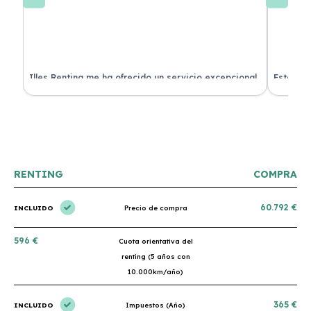
 de
Illes Renting me ha ofrecido un servicio excepcional.
Estoy mu
nes.
Su atención al cliente es muy buena y el coche llegó
nuevo y 
en perfectas condiciones. ¡Totalmente recomendable!
podría h
RENTING
COMPRA
60.792 €
INCLUIDO
Precio de compra
596 €
Cuota orientativa del
renting (5 años con
10.000km/año)
365 €
INCLUIDO
Impuestos (Año)