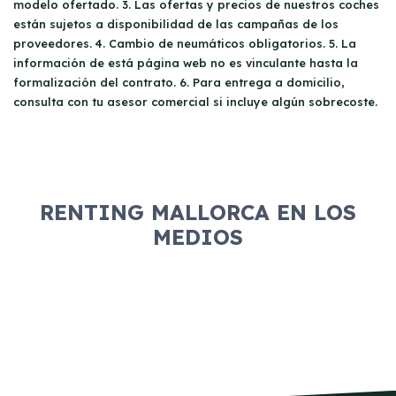
empresa. Una vez aprobado, se realizará el
modelo ofertado. 3. Las ofertas y precios de nuestros coches
válido. Además, se evalúan otros factores
pago de la primera cuota mensual y podrás
están sujetos a disponibilidad de las campañas de los
como la solvencia económica y el historial
proveedores. 4. Cambio de neumáticos obligatorios. 5. La
disfrutar de un vehículo pre-entrega hasta la
crediticio para determinar la aptitud para el
información de está página web no es vinculante hasta la
llegada del coche contratado.
contrato.
formalización del contrato. 6. Para entrega a domicilio,
consulta con tu asesor comercial si incluye algún sobrecoste.
RENTING MALLORCA EN LOS
MEDIOS