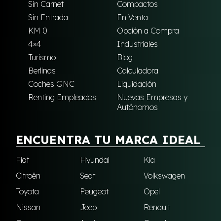
Sin Carnet
Compactos
Sin Entrada
En Venta
KM 0
Opción a Compra
4×4
Industriales
Turismo
Blog
Berlinas
Calculadora
Coches GNC
Liquidación
Renting Empleados
Nuevas Empresas y
Autónomos
ENCUENTRA TU MARCA IDEAL
Fiat
Hyundai
Kia
Citroën
Seat
Volkswagen
Toyota
Peugeot
Opel
Nissan
Jeep
Renault