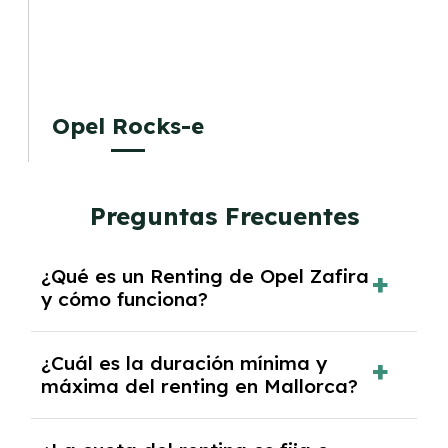
Opel Rocks-e
Preguntas Frecuentes
¿Qué es un Renting de Opel Zafira
y cómo funciona?
El
Renting de Opel Zafira
es una modalidad
¿Cuál es la duración mínima y
de alquiler de vehículos que te permite
máxima del renting en Mallorca?
disfrutar de un coche nuevo sin necesidad de
comprarlo. Funciona mediante el pago de
La
duración del renting
en Mallorca puede