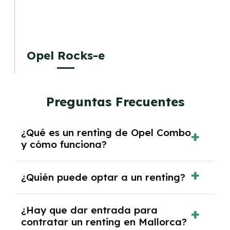
Opel Rocks-e
Preguntas Frecuentes
¿Qué es un renting de Opel Combo
y cómo funciona?
El
renting de Opel Combo
es una modalidad
¿Quién puede optar a un renting?
de alquiler a medio y largo plazo que te
permite disfrutar de un vehículo sin necesidad
El renting está disponible para
particulares
,
¿Hay que dar entrada para
de comprarlo. Funciona mediante el pago de
autónomos
contratar un renting en Mallorca?
y
empresas
. Los requisitos varían
una cuota mensual que incluye todos los