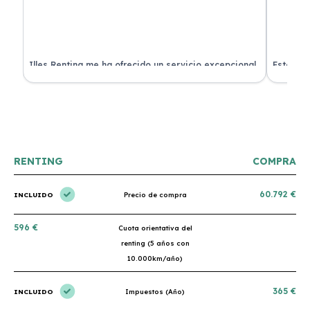
 de
Illes Renting me ha ofrecido un servicio excepcional.
Estoy mu
nes.
Su atención al cliente es muy buena y el coche llegó
nuevo y 
en perfectas condiciones. ¡Totalmente recomendable!
podría h
RENTING
COMPRA
60.792 €
INCLUIDO
Precio de compra
596 €
Cuota orientativa del
renting (5 años con
10.000km/año)
365 €
INCLUIDO
Impuestos (Año)