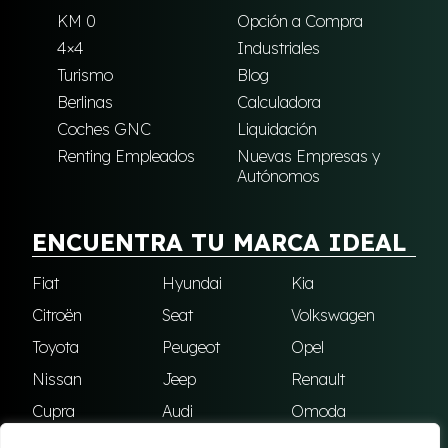
KM 0
Opción a Compra
4×4
Industriales
Turismo
Blog
Berlinas
Calculadora
Coches GNC
Liquidación
Renting Empleados
Nuevas Empresas y
Autónomos
ENCUENTRA TU MARCA IDEAL
Fiat
Hyundai
Kia
Citroën
Seat
Volkswagen
Toyota
Peugeot
Opel
Nissan
Jeep
Renault
Cupra
Audi
Omoda
BMW
Dacia
Mazda