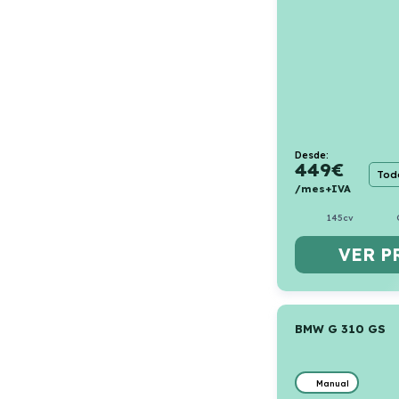
Desde:
449
€
Todo
/mes+IVA
145cv
VER P
BMW G 310 GS
Manual