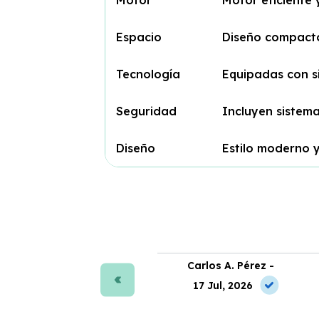
Espacio
Diseño compacto 
Tecnología
Equipadas con s
Seguridad
Incluyen sistem
Diseño
Estilo moderno y
ra J. Moreno -
Carlos A. Pérez -
 Jun, 2026
17 Jul, 2026