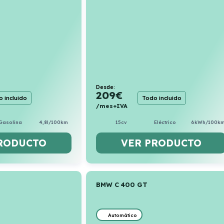
Desde:
209
€
 incluido
Todo incluido
/mes+IVA
Gasolina
4,8l/100km
15cv
Eléctrico
6kWh/100k
RODUCTO
VER PRODUCTO
BMW C 400 GT
Automático