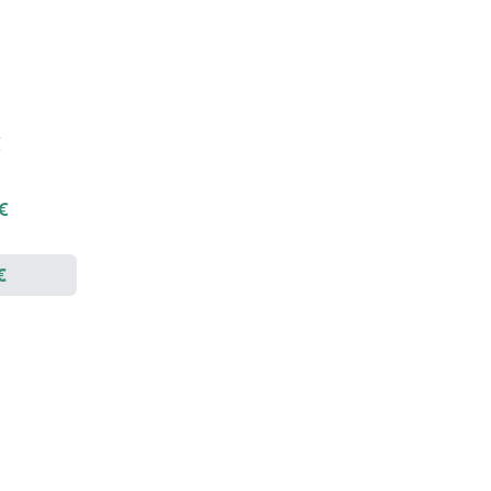
€
 €
€