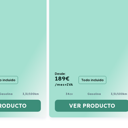
Desde:
189
€
 incluido
Todo incluido
/mes+IVA
Gasolina
3,3l/100km
34cv
Gasolina
3,5l/100km
RODUCTO
VER PRODUCTO