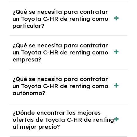
económica.
Generalmente, puedes rescindir el contrato,
¿Qué se necesita para contratar
pero puede haber penalizaciones por
un Toyota C-HR de renting como
cancelación anticipada. Es importante revisar
particular?
las condiciones del contrato y hablar con un
experto que te asesore.
Se requiere DNI/NIE, justificante de ingresos
¿Qué se necesita para contratar
y, en algunos casos, una consulta de solvencia
un Toyota C-HR de renting como
crediticia y un pago inicial.
empresa?
Necesitarás el CIF de la empresa,
¿Qué se necesita para contratar
documentación financiera y, en algunos
un Toyota C-HR de renting como
casos, un informe de solvencia de la empresa
autónomo?
y un pago inicial.
Se necesita DNI/NIE, alta en el régimen de
¿Dónde encontrar las mejores
autónomos, justificante de ingresos y, en
ofertas de Toyota C-HR de renting
algunos casos, un informe fiscal y un pago
al mejor precio?
inicial.