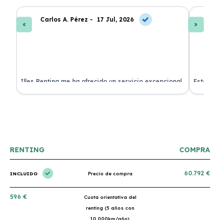
Carlos A. Pérez -
17 Jul, 2026
La
 de
Illes Renting me ha ofrecido un servicio excepcional.
Estoy mu
nes.
Su atención al cliente es muy buena y el coche llegó
nuevo y 
en perfectas condiciones. ¡Totalmente recomendable!
podría h
RENTING
COMPRA
60.792 €
INCLUIDO
Precio de compra
596 €
Cuota orientativa del
renting (5 años con
10.000km/año)