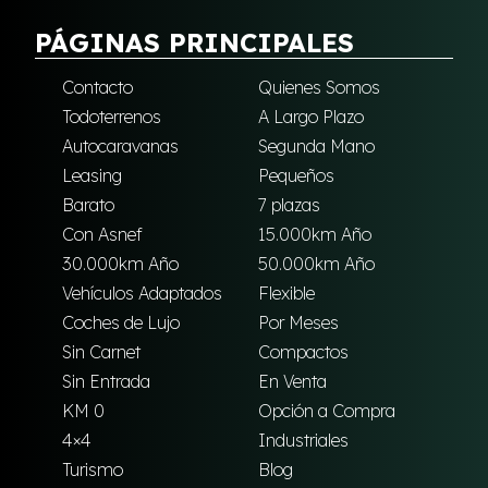
PÁGINAS PRINCIPALES
Contacto
Quienes Somos
Todoterrenos
A Largo Plazo
Autocaravanas
Segunda Mano
Leasing
Pequeños
Barato
7 plazas
Con Asnef
15.000km Año
30.000km Año
50.000km Año
Vehículos Adaptados
Flexible
Coches de Lujo
Por Meses
Sin Carnet
Compactos
Sin Entrada
En Venta
KM 0
Opción a Compra
4×4
Industriales
Turismo
Blog