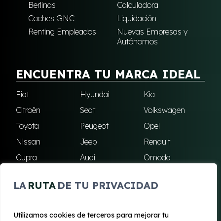
Berlinas
Calculadora
Coches GNC
Liquidación
Renting Empleados
Nuevas Empresas y
Autónomos
ENCUENTRA TU MARCA IDEAL
Fiat
Hyundai
Kia
Citroën
Seat
Volkswagen
Toyota
Peugeot
Opel
Nissan
Jeep
Renault
Cupra
Audi
Omoda
BMW
Dacia
Mazda
LA
RUTA
DE TU PRIVACIDAD
Skoda
Ford
Todas las marcas
Utilizamos cookies de terceros para mejorar tu