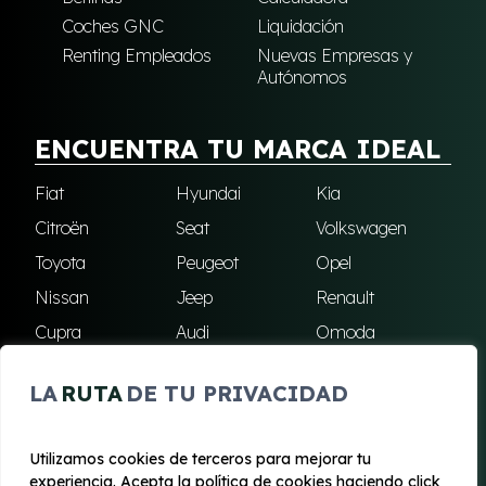
Coches GNC
Liquidación
Renting Empleados
Nuevas Empresas y
Autónomos
ENCUENTRA TU MARCA IDEAL
Fiat
Hyundai
Kia
Citroën
Seat
Volkswagen
Toyota
Peugeot
Opel
Nissan
Jeep
Renault
Cupra
Audi
Omoda
BMW
Dacia
Mazda
LA
RUTA
DE TU PRIVACIDAD
Skoda
Ford
Todas las marcas
Utilizamos cookies de terceros para mejorar tu
experiencia. Acepta la política de cookies haciendo click