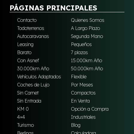
PÁGINAS PRINCIPALES
Contacto
Quienes Somos
Todoterrenos
A Largo Plazo
Autocaravanas
Segunda Mano
Leasing
Pequeños
Barato
7 plazas
Con Asnef
15.000km Año
30.000km Año
50.000km Año
Vehículos Adaptados
Flexible
Coches de Lujo
Por Meses
Sin Carnet
Compactos
Sin Entrada
En Venta
KM 0
Opción a Compra
4×4
Industriales
Turismo
Blog
Berlinas
Calculadora