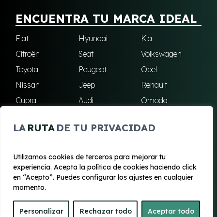
ENCUENTRA TU MARCA IDEAL
Fiat
Hyundai
Kia
Citroën
Seat
Volkswagen
Toyota
Peugeot
Opel
Nissan
Jeep
Renault
Cupra
Audi
Omoda
BMW
Dacia
Mazda
LA
RUTA
DE TU PRIVACIDAD
Skoda
Ford
Todas las marcas
Utilizamos cookies de terceros para mejorar tu
experiencia. Acepta la política de cookies haciendo click
© 2020 - 2026 Renting Mallorca
en “Acepto”. Puedes configurar los ajustes en cualquier
Aviso legal y Privacidad
|
Política de cookies
|
Términos
momento.
Personalizar
Rechazar todo
Aceptar todo