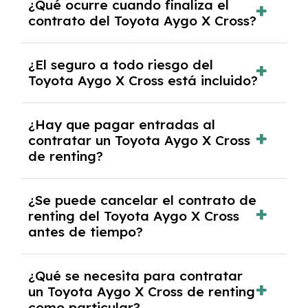
¿Qué ocurre cuando finaliza el
contrato y puede variar entre 10,000 y
contrato del Toyota Aygo X Cross?
30,000 km anuales. Si excedes ese límite,
puede haber un cargo adicional.
Al finalizar el contrato, puedes devolver el
¿El seguro a todo riesgo del
coche, renovarlo por uno nuevo o, en algunos
Toyota Aygo X Cross está incluido?
casos, comprarlo a un precio previamente
acordado.
Con el renting podrás disfrutar de un Toyota
¿Hay que pagar entradas al
Aygo X Cross con el seguro a todo riesgo sin
contratar un Toyota Aygo X Cross
franquicia incluido dentro de las cuotas
de renting?
mensuales.
No, con el renting tienes la ventaja de que no
¿Se puede cancelar el contrato de
tendrás que pagar ningún tipo de entrada
renting del Toyota Aygo X Cross
salvo en casos que lo exija el proveedor
antes de tiempo?
debido al resultado del estudio de viabilidad
económica.
Generalmente, puedes rescindir el contrato,
¿Qué se necesita para contratar
pero puede haber penalizaciones por
un Toyota Aygo X Cross de renting
cancelación anticipada. Es importante revisar
como particular?