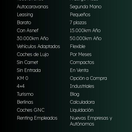
Autocaravanas
Segunda Mano
Leasing
Pequeños
Barato
7 plazas
Con Asnef
15.000km Año
30.000km Año
50.000km Año
Vehículos Adaptados
Flexible
Coches de Lujo
Por Meses
Sin Carnet
Compactos
Sin Entrada
En Venta
KM 0
Opción a Compra
4×4
Industriales
Turismo
Blog
Berlinas
Calculadora
Coches GNC
Liquidación
Renting Empleados
Nuevas Empresas y
Autónomos