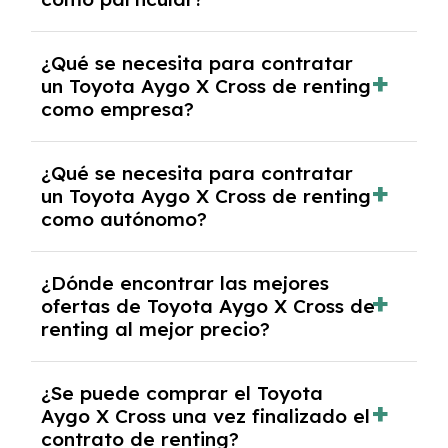
las condiciones del contrato y hablar con un
experto que te asesore.
Se requiere DNI/NIE, justificante de ingresos
¿Qué se necesita para contratar
y, en algunos casos, una consulta de solvencia
un Toyota Aygo X Cross de renting
crediticia y un pago inicial.
como empresa?
Necesitarás el CIF de la empresa,
¿Qué se necesita para contratar
documentación financiera y, en algunos
un Toyota Aygo X Cross de renting
casos, un informe de solvencia de la empresa
como autónomo?
y un pago inicial.
Se necesita DNI/NIE, alta en el régimen de
¿Dónde encontrar las mejores
autónomos, justificante de ingresos y, en
ofertas de Toyota Aygo X Cross de
algunos casos, un informe fiscal y un pago
renting al mejor precio?
inicial.
En nuestra página web podrás encontrar las
¿Se puede comprar el Toyota
mejores ofertas de vehículos de renting con
Aygo X Cross una vez finalizado el
todos los gastos incluidos y sin pagar
contrato de renting?
entradas.