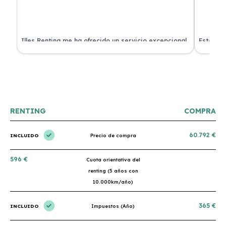
 de
Illes Renting me ha ofrecido un servicio excepcional.
Estoy mu
nes.
Su atención al cliente es muy buena y el coche llegó
nuevo y 
en perfectas condiciones. ¡Totalmente recomendable!
podría h
RENTING
COMPRA
60.792 €
INCLUIDO
Precio de compra
596 €
Cuota orientativa del
renting (5 años con
10.000km/año)
365 €
INCLUIDO
Impuestos (Año)