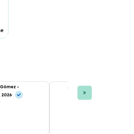
ne
 Gómez -
Ana L. Fernández -
, 2026
10 Jun, 2026