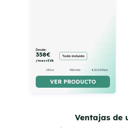
Desde:
358
€
Todo incluido
/mes+IVA
131cv
Híbrido
4,5l/100km
VER PRODUCTO
Ventajas de 