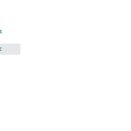
€
 €
€