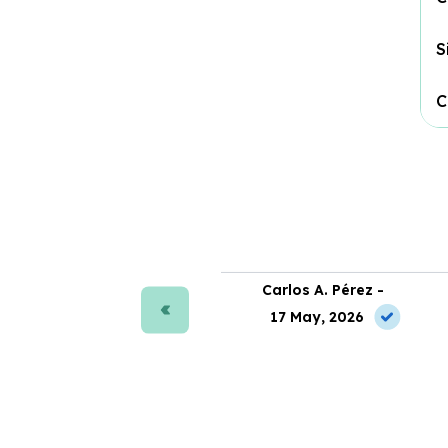
S
C
ra J. Moreno -
Carlos A. Pérez -
 May, 2026
17 May, 2026