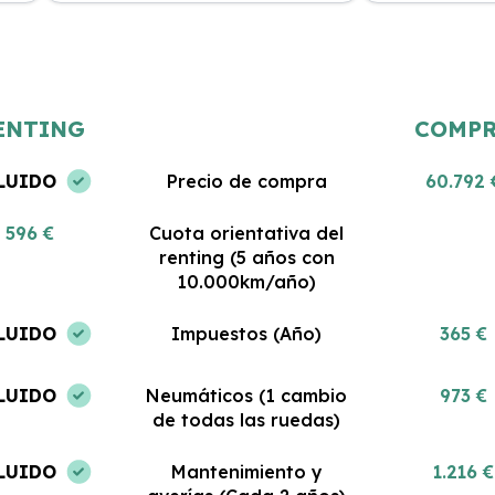
Estoy muy satisfecha con mi renting.
Gran servicio y
 al
El coche es nuevo y todo lo que
Me encanta pod
incluye es impresionante. No podría
coche sin pre
haber tomado una mejor decisión.
gastos. ¡Estoy 
ENTING
COMP
LUIDO
Precio de compra
60.792 
596 €
Cuota orientativa del
renting (5 años con
10.000km/año)
LUIDO
Impuestos (Año)
365 €
LUIDO
Neumáticos (1 cambio
973 €
de todas las ruedas)
LUIDO
Mantenimiento y
1.216 €