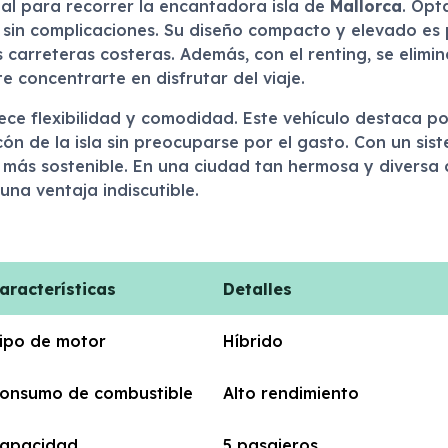
al para recorrer la encantadora isla de
Mallorca
. Opt
o sin complicaciones. Su diseño compacto y elevado es
s carreteras costeras. Además, con el renting, se elim
 concentrarte en disfrutar del viaje.
ece flexibilidad y comodidad. Este vehículo destaca po
ón de la isla sin preocuparse por el gasto. Con un sis
 más sostenible. En una ciudad tan hermosa y divers
una ventaja indiscutible.
aracterísticas
Detalles
ipo de motor
Híbrido
onsumo de combustible
Alto rendimiento
apacidad
5 pasajeros