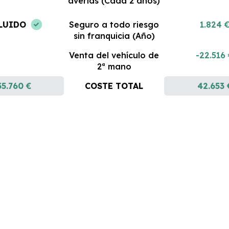
averías (Cada 2 años)
LUIDO
Seguro a todo riesgo
1.824 
sin franquicia (Año)
Venta del vehículo de
-22.516
2ª mano
35.760 €
COSTE TOTAL
42.653 