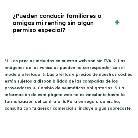
adicional establecido para tu modelo de
adicionales.
coche. En caso contrario, si recorres menos
Las empresas que deseen solicitar un
renting
¿Pueden conducir familiares o
kilómetros de los pactados, se te reembolsará
en Mallorca
amigos mi renting sin algún
deben presentar la siguiente
la parte proporcional.
permiso especial?
documentación: CIF de la empresa, DNI del
apoderado, balance de pérdidas y ganancias,
último impuesto de sociedades, resumen del
Sí, tus familiares y amigos pueden
conducir tu
IVA del año anterior, trimestres del IVA del
coche de renting
siempre que posean un
año en curso, acta de titularidad real,
*1. Los precios incluidos en nuestra web son sin IVA. 2. Las
carné de conducir válido. No hay restricciones
escritura de constitución y poderes de la
imágenes de los vehículos pueden no corresponder con el
específicas sobre quién puede utilizar el
empresa, y un recibo bancario donde conste
modelo ofertado. 3. Las ofertas y precios de nuestros coches
vehículo, pero es recomendable revisar las
el IBAN y el titular.
están sujetos a disponibilidad de las campañas de los
condiciones del contrato antes de compartirlo
proveedores. 4. Cambio de neumáticos obligatorios. 5. La
para evitar sorpresas.
información de está página web no es vinculante hasta la
formalización del contrato. 6. Para entrega a domicilio,
consulta con tu asesor comercial si incluye algún sobrecoste.