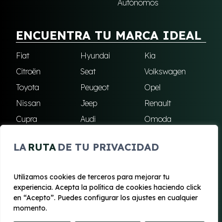
Autónomos
ENCUENTRA TU MARCA IDEAL
Fiat
Hyundai
Kia
Citroën
Seat
Volkswagen
Toyota
Peugeot
Opel
Nissan
Jeep
Renault
Cupra
Audi
Omoda
BMW
Dacia
Mazda
LA
RUTA
DE TU PRIVACIDAD
Skoda
Ford
Todas las marcas
Utilizamos cookies de terceros para mejorar tu
experiencia. Acepta la política de cookies haciendo click
© 2020 - 2026 Renting Mallorca
en “Acepto”. Puedes configurar los ajustes en cualquier
Aviso legal y Privacidad
|
Política de cookies
|
Términos
momento.