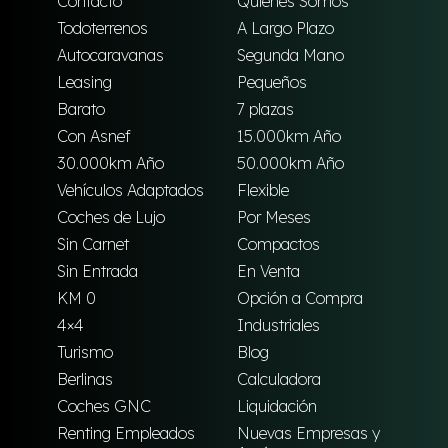
Contacto
Quienes Somos
Todoterrenos
A Largo Plazo
Autocaravanas
Segunda Mano
Leasing
Pequeños
Barato
7 plazas
Con Asnef
15.000km Año
30.000km Año
50.000km Año
Vehículos Adaptados
Flexible
Coches de Lujo
Por Meses
Sin Carnet
Compactos
Sin Entrada
En Venta
KM 0
Opción a Compra
4×4
Industriales
Turismo
Blog
Berlinas
Calculadora
Coches GNC
Liquidación
Renting Empleados
Nuevas Empresas y