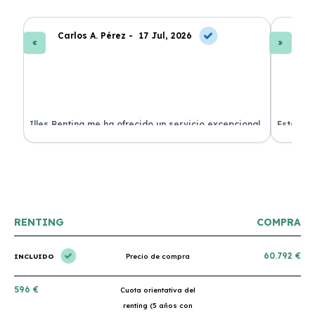
Carlos A. Pérez -
17 Jul, 2026
La
 de
Illes Renting me ha ofrecido un servicio excepcional.
Estoy mu
nes.
Su atención al cliente es muy buena y el coche llegó
nuevo y 
en perfectas condiciones. ¡Totalmente recomendable!
podría h
RENTING
COMPRA
60.792 €
INCLUIDO
Precio de compra
596 €
Cuota orientativa del
renting (5 años con