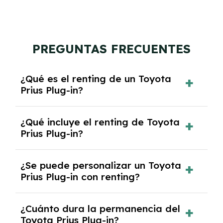
PREGUNTAS FRECUENTES
¿Qué es el renting de un Toyota
Prius Plug-in?
El renting de un Toyota Prius Plug-in es un
¿Qué incluye el renting de Toyota
contrato de alquiler a largo plazo en el que
Prius Plug-in?
pagas una cuota mensual fija por el uso del
coche durante un periodo determinado,
El renting incluye el uso y disfrute del coche,
generalmente entre 2 y 5 años.
¿Se puede personalizar un Toyota
seguro a todo riesgo, mantenimiento,
Prius Plug-in con renting?
reparaciones, impuestos, asistencia en
carretera y gestión de la documentación.
Sí, puedes personalizar el coche con ciertas
¿Cuánto dura la permanencia del
opciones y equipamiento adicional, siempre y
Toyota Prius Plug-in?