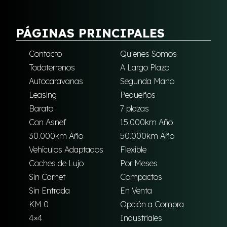
PÁGINAS PRINCIPALES
Contacto
Quienes Somos
Todoterrenos
A Largo Plazo
Autocaravanas
Segunda Mano
Leasing
Pequeños
Barato
7 plazas
Con Asnef
15.000km Año
30.000km Año
50.000km Año
Vehículos Adaptados
Flexible
Coches de Lujo
Por Meses
Sin Carnet
Compactos
Sin Entrada
En Venta
KM 0
Opción a Compra
4×4
Industriales