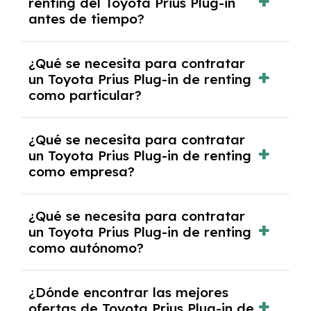
renting del Toyota Prius Plug-in
salvo en casos que lo exija el proveedor
antes de tiempo?
debido al resultado del estudio de viabilidad
económica.
Generalmente, puedes rescindir el contrato,
¿Qué se necesita para contratar
pero puede haber penalizaciones por
un Toyota Prius Plug-in de renting
cancelación anticipada. Es importante revisar
como particular?
las condiciones del contrato y hablar con un
experto que te asesore.
Se requiere DNI/NIE, justificante de ingresos
¿Qué se necesita para contratar
y, en algunos casos, una consulta de solvencia
un Toyota Prius Plug-in de renting
crediticia y un pago inicial.
como empresa?
Necesitarás el CIF de la empresa,
¿Qué se necesita para contratar
documentación financiera y, en algunos
un Toyota Prius Plug-in de renting
casos, un informe de solvencia de la empresa
como autónomo?
y un pago inicial.
Se necesita DNI/NIE, alta en el régimen de
¿Dónde encontrar las mejores
autónomos, justificante de ingresos y, en
ofertas de Toyota Prius Plug-in de