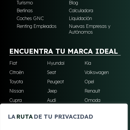
Turismo
Blog
Berlinas
Calculadora
Coches GNC
Liquidación
Renting Empleados
Nuevas Empresas y
Autónomos
ENCUENTRA TU MARCA IDEAL
Fiat
Hyundai
Kia
Citroën
Seat
Volkswagen
Toyota
Peugeot
Opel
Nissan
Jeep
Renault
Cupra
Audi
Omoda
BMW
Dacia
Mazda
LA
RUTA
DE TU PRIVACIDAD
Skoda
Ford
Todas las marcas